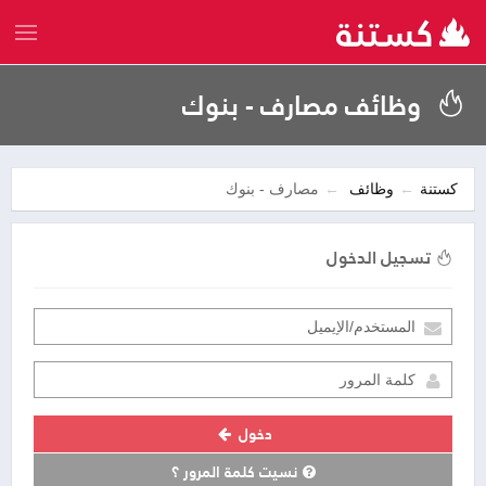
وظائف مصارف - بنوك
كستنة
وظائف
مصارف - بنوك
تسجيل الدخول
دخول
نسيت كلمة المرور ؟