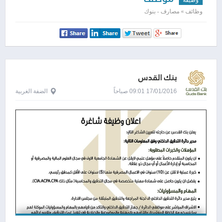
وظائف » مصارف - بنوك
بنك القدس
17/01/2016 09:01 صباحاً
الضفة الغربية