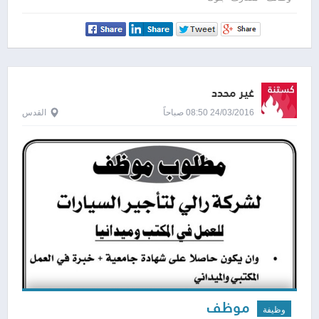
غير محدد
24/03/2016 08:50 صباحاً
القدس
موظف
وظيفة