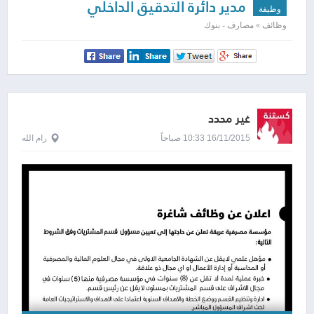
مدير دائرة التدقيق الداخلي
وظيفة
وظائف » مصارف - بنوك
غير محدد
16/11/2015 10:33 صباحاً
رام الله