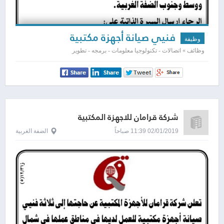
فنيي صيانة أجهزة مكتبية
وظيفة
وظائف » اتصالات - تكنولوجيا معلومات - برمجه - تطوير
شركة قرامان للاجهزة المكتبية
02/01/2019 11:39 صباحاً
الضفة الغربية