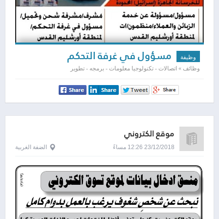
مسؤول في غرفة التحكم
وظيفة
وظائف » اتصالات - تكنولوجيا معلومات - برمجه - تطوير
موقع الكتروني
23/12/2018 12:26 مساءً
الضفة الغربية