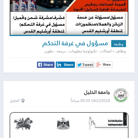
مسؤول في غرفة التحكم
وظيفة
وظائف » اتصالات - تكنولوجيا معلومات - برمجه - تطوير
جامعة الخليل
19/12/2018 09:20 صباحاً
الخليل