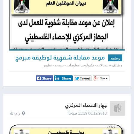
موعد مقابلة شفهية لوظيفة مبرمج
وظيفة
وظائف » اتصالات - تكنولوجيا معلومات - برمجه - تطوير
جهاز الاحصاء المركزي
06/12/2018 11:19 صباحاً
رام الله