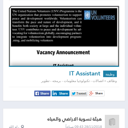
IT Assistant
وظيفة
وظائف » اتصالات - تكنولوجيا معلومات - برمجه - تطوير
هيئة تسوية الاراضي والمياه
28/11/2018 09:43 صباحاً
رام الله