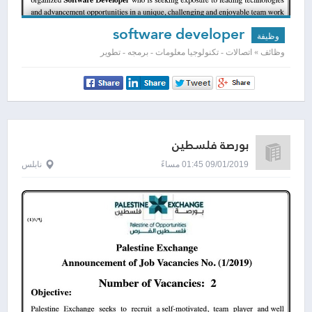
software developer
وظيفة
وظائف » اتصالات - تكنولوجيا معلومات - برمجه - تطوير
بورصة فلسطين
09/01/2019 01:45 مساءً
نابلس