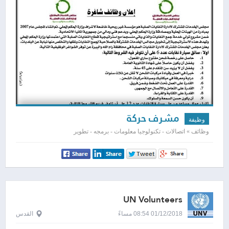
مشرف حركة
وظيفة
وظائف » اتصالات - تكنولوجيا معلومات - برمجه - تطوير
UN Volunteers
01/12/2018 08:54 مساءً
القدس