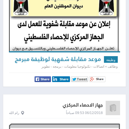
موعد مقابلة شفهية لوظيفة مبرمج
وظيفة
وظائف » اتصالات - تكنولوجيا معلومات - برمجه - تطوير
جهاز الاحصاء المركزي
06/12/2018 09:53 صباحاً
رام الله