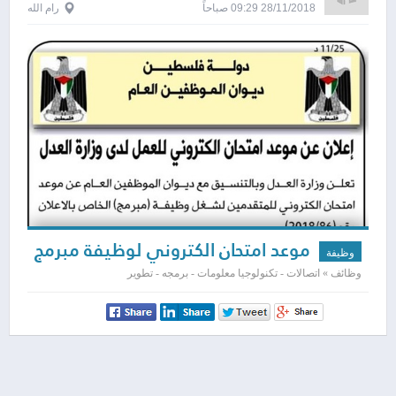
28/11/2018 09:29 صباحاً
رام الله
موعد امتحان الكتروني لوظيفة مبرمج
وظيفة
وظائف » اتصالات - تكنولوجيا معلومات - برمجه - تطوير