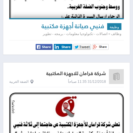
فنيي صيانة أجهزة مكتبية
وظيفة
وظائف » اتصالات - تكنولوجيا معلومات - برمجه - تطوير
شركة قرامان للاجهزة المكتبية
31/12/2018 11:35 صباحاً
الضفة الغربية