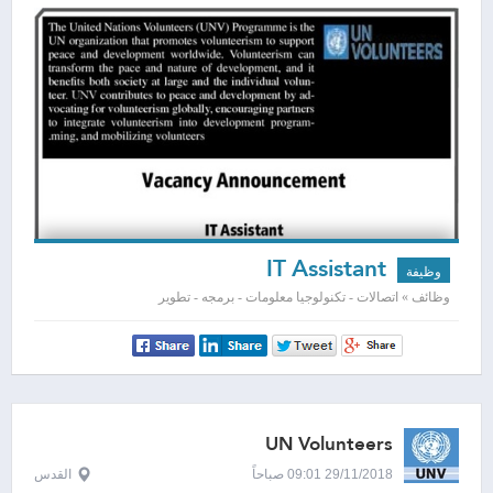
IT Assistant
وظيفة
وظائف » اتصالات - تكنولوجيا معلومات - برمجه - تطوير
UN Volunteers
29/11/2018 09:01 صباحاً
القدس