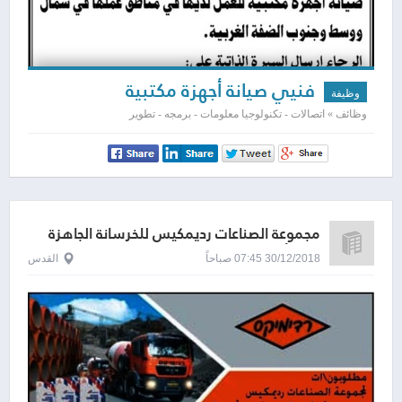
فنيي صيانة أجهزة مكتبية
وظيفة
وظائف » اتصالات - تكنولوجيا معلومات - برمجه - تطوير
مجموعة الصناعات رديمكيس للخرسانة الجاهزة
(إسرائيل) المحدودة
30/12/2018 07:45 صباحاً
القدس