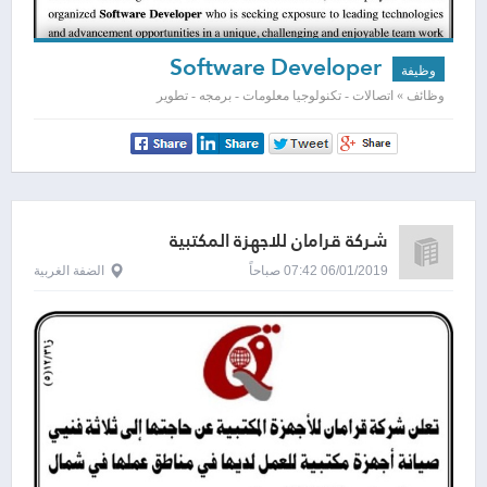
Software Developer
وظيفة
وظائف » اتصالات - تكنولوجيا معلومات - برمجه - تطوير
شركة قرامان للاجهزة المكتبية
06/01/2019 07:42 صباحاً
الضفة الغربية