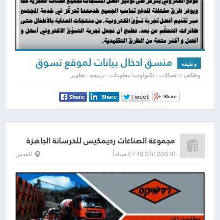
منسق ادخال بيانات لموقع تسوق
وظيفة
الكتروني
وظائف » اتصالات - تكنولوجيا معلومات - برمجه - تطوير
مجموعة الصناعات رديمكيس للخرسانة الجاهزة
(إسرائيل) المحدودة
23/12/2018 07:48 صباحاً
القدس