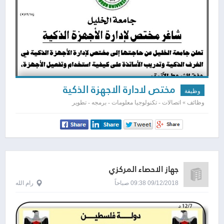
مختص لادارة الاجهزة الذكية
وظيفة
وظائف » اتصالات - تكنولوجيا معلومات - برمجه - تطوير
جهاز الاحصاء المركزي
09/12/2018 09:38 صباحاً
رام الله