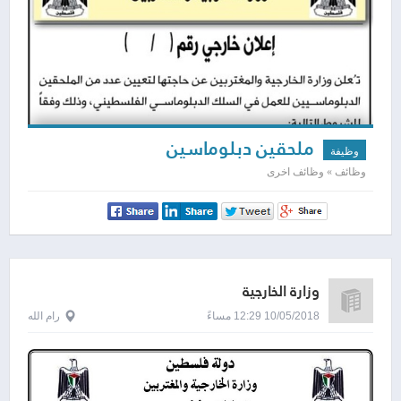
ملحقين دبلوماسين
وظيفة
وظائف » وظائف اخرى
وزارة الخارجية
10/05/2018 12:29 مساءً
رام الله