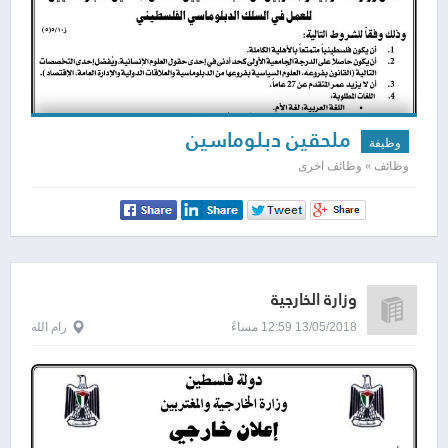
ملحقين دبلوماسين
وظيفة
وظائف » وظائف اخرى
وزارة الخارجية
13/05/2018 12:59 مساءً
رام الله