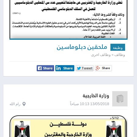
ملحقين دبلوماسين
وظيفة
وظائف » وظائف اخرى
وزارة الخارجية
13/05/2018 10:13 صباحاً
رام الله