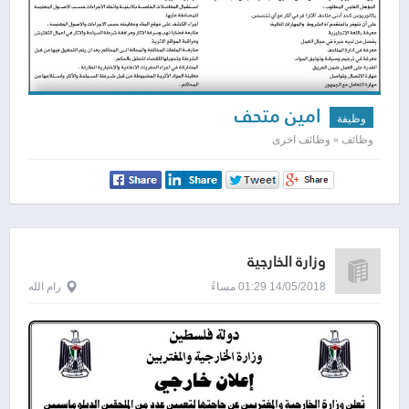
امين متحف
وظيفة
وظائف » وظائف اخرى
وزارة الخارجية
14/05/2018 01:29 مساءً
رام الله