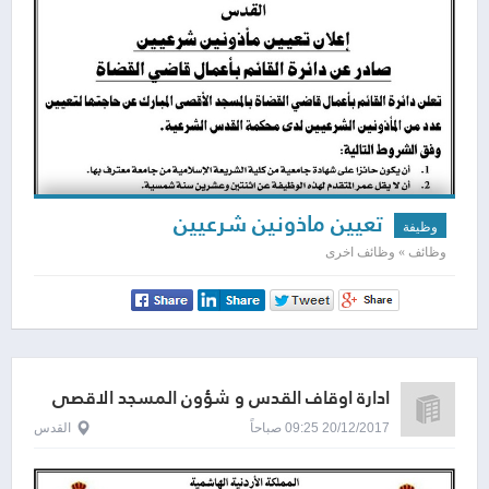
تعيين ماذونين شرعيين
وظيفة
وظائف » وظائف اخرى
ادارة اوقاف القدس و شؤون المسجد الاقصى
المبارك
20/12/2017 09:25 صباحاً
القدس