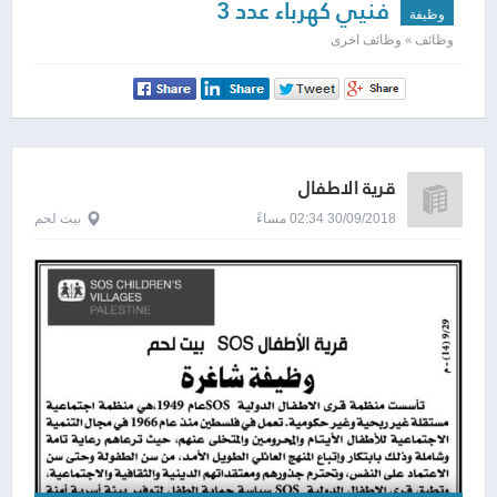
فنيي كهرباء عدد 3
وظيفة
وظائف » وظائف اخرى
قرية الاطفال
30/09/2018 02:34 مساءً
بيت لحم