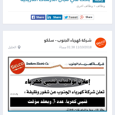
وظائف » وظائف اخرى
شركة كهرباء الجنوب - سلكو
11/10/2018 01:38 مساءً
الخليل