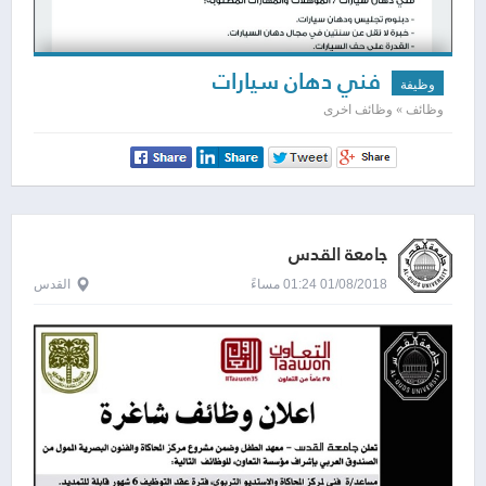
فني دهان سيارات
وظيفة
وظائف » وظائف اخرى
جامعة القدس
01/08/2018 01:24 مساءً
القدس