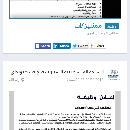
ممثلين/ات
وظيفة
وظائف » وظائف اخرى
الشركة الفلسطينية للسيارات م.خ.م - هيونداي
01/08/2018 01:18 مساءً
رام الله