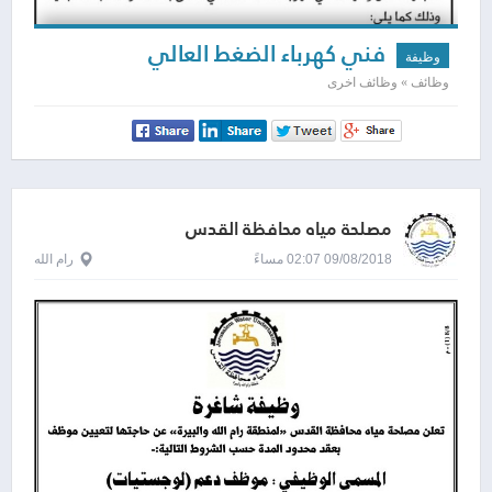
فني كهرباء الضغط العالي
وظيفة
وظائف » وظائف اخرى
مصلحة مياه محافظة القدس
09/08/2018 02:07 مساءً
رام الله