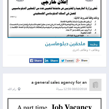
ملحقين دبلوماسين
وظيفة
وظائف » وظائف اخرى
a general sales agency for an
international airline
08/02/2018 12:59 مساءً
رام الله