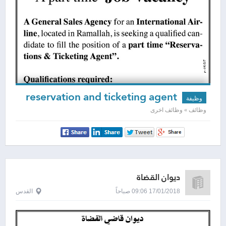
reservation and ticketing agent
وظيفة
وظائف » وظائف اخرى
ديوان القضاة
17/01/2018 09:06 صباحاً
القدس