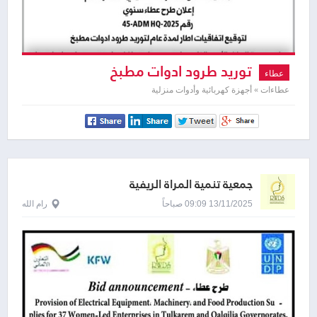
توريد طرود ادوات مطبخ
عطاء
عطاءات » أجهزة كهربائية وأدوات منزلية
جمعية تنمية المرأة الريفية
13/11/2025 09:09 صباحاً
رام الله