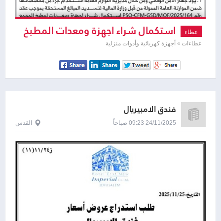
استكمال شراء اجهزة ومعدات المطبخ
عطاء
عطاءات » أجهزة كهربائية وأدوات منزلية
فندق الامبيريال
24/11/2025 09:23 صباحاً
القدس