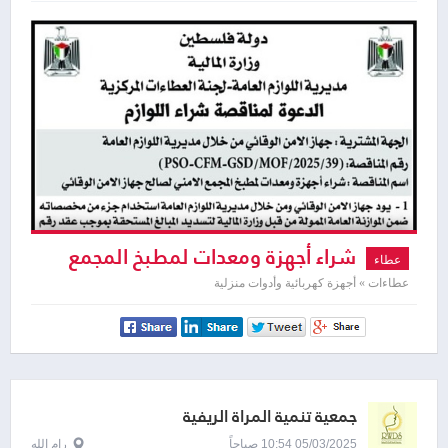
شراء أجهزة ومعدات لمطبخ المجمع
عطاء
الامني لصالح جهاز الامن الوقائي
عطاءات » أجهزة كهربائية وأدوات منزلية
جمعية تنمية المرأة الريفية
05/03/2025 10:54 صباحاً
رام الله