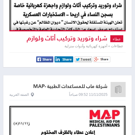
شراء وتوريد وتركيب أثاث ولوازم
عطاء
واجهزة كهربائية خاصة بسجن النساء في اريحا
عطاءات » أجهزة كهربائية وأدوات منزلية
شركة ماب للمساعدات الطبية -MAP
11/11/2025 09:52 صباحاً
الضفة الغربية