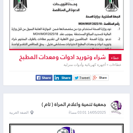
شراء وتوريد ادوات ومعدات المطبخ
عطاء
لاحتياجات مستشفى عتيل
عطاءات » أجهزة كهربائية وأدوات منزلية
جمعية تنمية واعلام المرأة ( تام )
14/05/2025 03:01 مساءً
الضفة الغربية