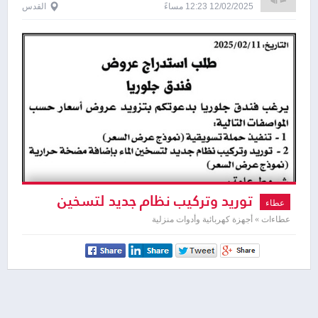
12/02/2025 12:23 مساءً
القدس
توريد وتركيب نظام جديد لتسخين
عطاء
الماء بإضافة مضخة حرارية
عطاءات » أجهزة كهربائية وأدوات منزلية