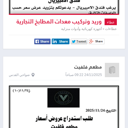
وريد وتركيب معدات المطابخ التجارية
عطاء
عطاءات » أجهزة كهربائية وأدوات منزلية
مطعم فلفيت
24/11/2025 09:22 صباحاً
ضواحي القدس