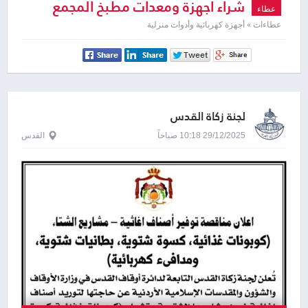
شراء اجهزة ومعدات مطبخ المجمع
عطاء
الامني
عطاءات » أجهزة كهربائية وأدوات منزلية
لجنة زكاة القدس
29/12/2025 10:18 صباحاً
القدس