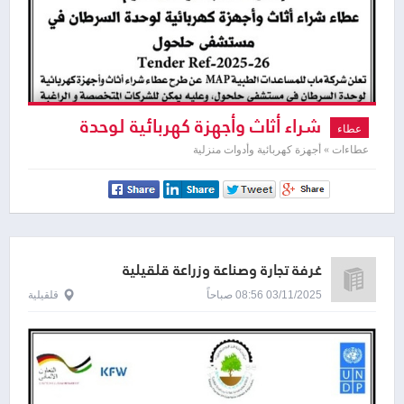
شراء أثاث وأجهزة كهربائية لوحدة
عطاء
السرطان في مستشفى حلحول
عطاءات » أجهزة كهربائية وأدوات منزلية
غرفة تجارة وصناعة وزراعة قلقيلية
03/11/2025 08:56 صباحاً
قلقيلية