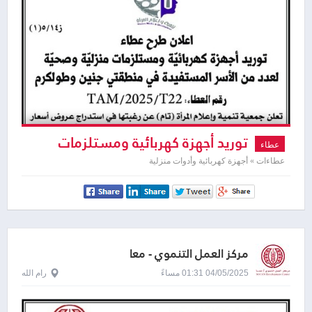
توريد أجهزة كهربائية ومستلزمات
عطاء
منزلية وصحية
عطاءات » أجهزة كهربائية وأدوات منزلية
مركز العمل التنموي - معا
04/05/2025 01:31 مساءً
رام الله