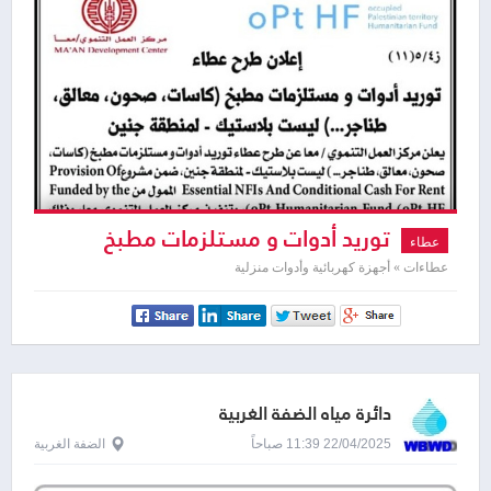
توريد أدوات و مستلزمات مطبخ
عطاء
كاسات ، صحون ، معالق ، طناجر ... )
عطاءات » أجهزة كهربائية وأدوات منزلية
دائرة مياه الضفة الغربية
22/04/2025 11:39 صباحاً
الضفة الغربية