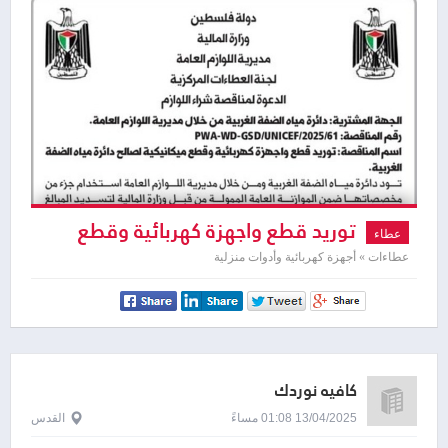
توريد قطع واجهزة كهربائية وقطع
عطاء
ميكانيكية
عطاءات » أجهزة كهربائية وأدوات منزلية
كافيه نوردك
13/04/2025 01:08 مساءً
القدس