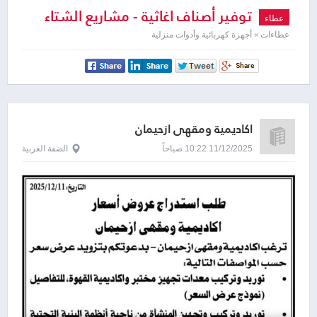
توفير أصناف اغاثية - مشاريع الشتاء
عطاء
عطاءات » أجهزة كهربائية وأدوات منزلية
اكاديمية ومقهى ازحيمان
11/12/2025 10:22 صباحاً
الضفة الغربية