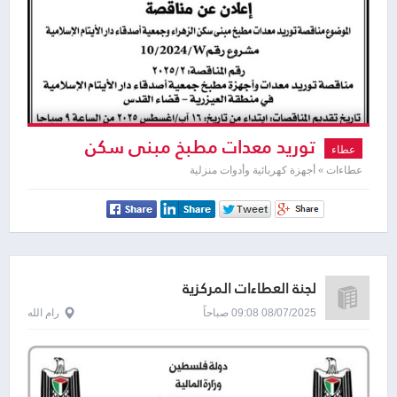
توريد معدات مطبخ مبنى سكن
عطاء
الزهراء وجمعية أصدقاء دار الأيتام الإسلامية
عطاءات » أجهزة كهربائية وأدوات منزلية
لجنة العطاءات المركزية
08/07/2025 09:08 صباحاً
رام الله