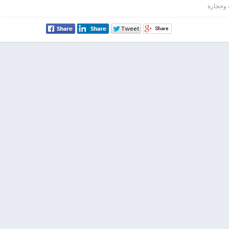
وحجارة
الهلال الاحمر
0 صباحاً
رام الله
 حجر