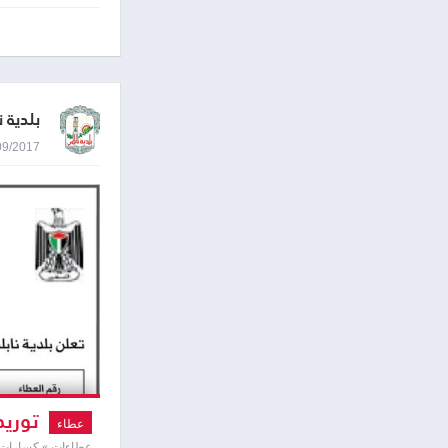
بلدية 
06/09/2017 2:23
توريد
عطاء
عطاءات » كسارات 