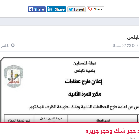
نابلس
0 مساءً
نابلس
 حجر شك وحجر جزيرة
وحجارة