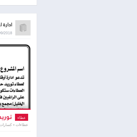
ادارة 
17/09/2018 2:32
توريد
عطاء
عطاءات » كسارات 