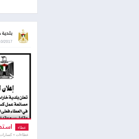
بلدية 
17/10/2017 0:09
استدر
عطاء
عطاءات » كسارات 