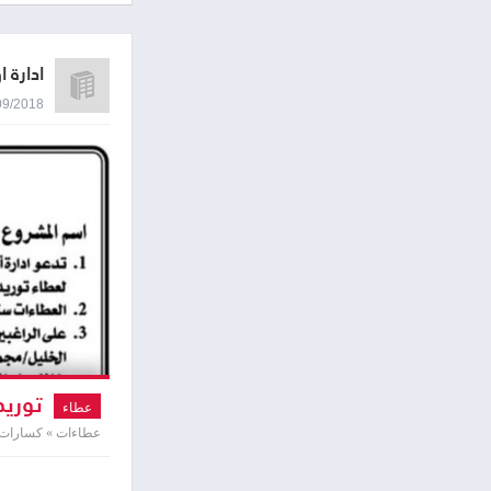
ادارة 
18/09/2018 2:29
توريد
عطاء
عطاءات » كسارات 