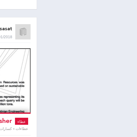
sasat
24/01/2018 9:13
usher
عطاء
quarries
عطاءات » كسارات 