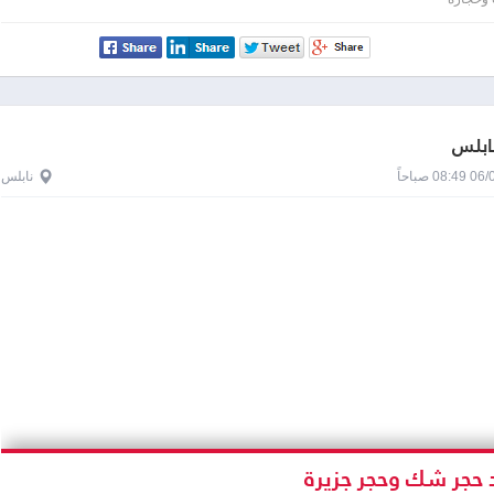
نابلس
0 صباحاً
نابلس
 حجر شك وحجر جزيرة