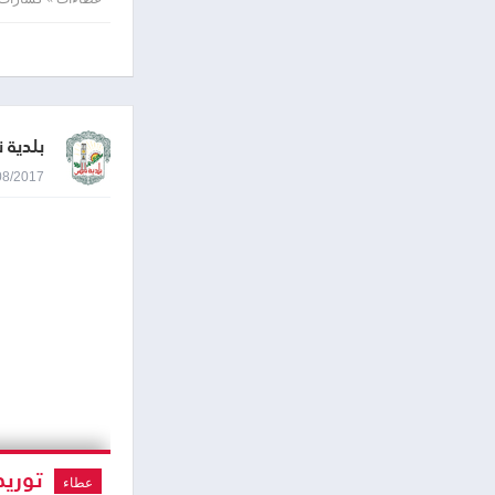
بلدية 
06/08/2017 8:49
توريد
عطاء