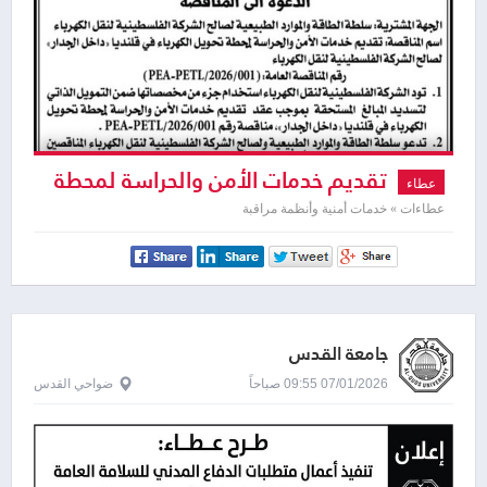
تقديم خدمات الأمن والحراسة لمحطة
عطاء
تحويل الكهرباء في قلنديا
عطاءات » خدمات أمنية وأنظمة مراقبة
جامعة القدس
07/01/2026 09:55 صباحاً
ضواحي القدس