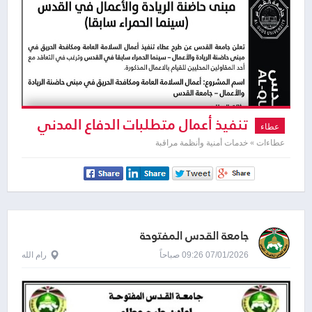
تنفيذ أعمال متطلبات الدفاع المدني
عطاء
للسلامة العامة
عطاءات » خدمات أمنية وأنظمة مراقبة
جامعة القدس المفتوحة
07/01/2026 09:26 صباحاً
رام الله