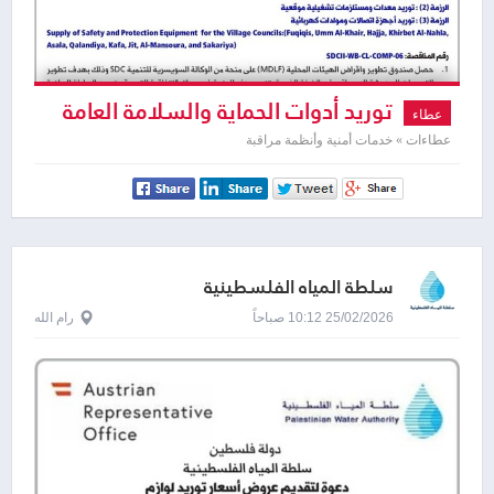
توريد أدوات الحماية والسلامة العامة
عطاء
لصالح مجموعة مجالس قروية
عطاءات » خدمات أمنية وأنظمة مراقبة
سلطة المياه الفلسطينية
25/02/2026 10:12 صباحاً
رام الله