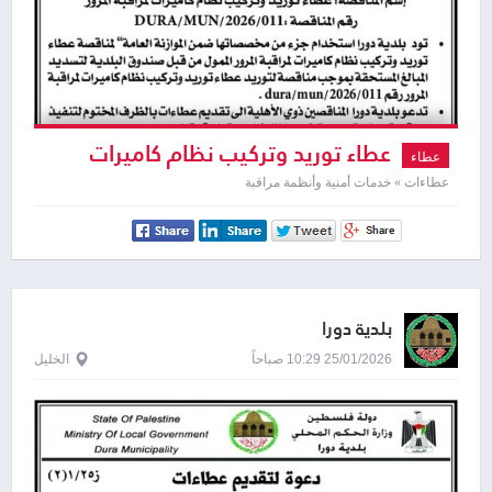
عطاء توريد وتركيب نظام كاميرات
عطاء
المراقبة المرور
عطاءات » خدمات أمنية وأنظمة مراقبة
بلدية دورا
25/01/2026 10:29 صباحاً
الخليل