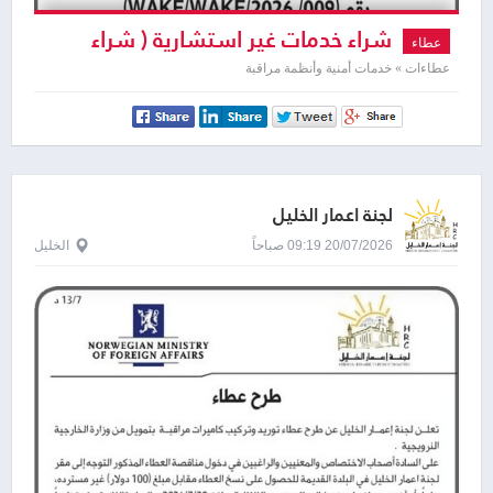
شراء خدمات غير استشارية ( شراء
عطاء
خدمة نظافة + حراسة وأمن لزوم عمارة
عطاءات » خدمات أمنية وأنظمة مراقبة
الوقف ( بريكو سابقا - البيرة )
لجنة اعمار الخليل
20/07/2026 09:19 صباحاً
الخليل