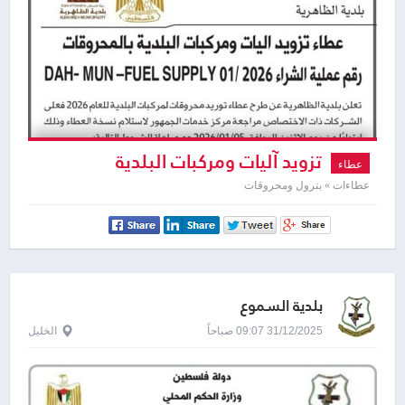
تزويد آليات ومركبات البلدية
عطاء
بالمحروقات
عطاءات » بترول ومحروقات
بلدية السموع
31/12/2025 09:07 صباحاً
الخليل