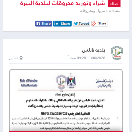
شراء وتوريد محروقات لبلدية البيرة
عطاء
عطاءات » بترول ومحروقات
بلدية نابلس
11/06/2026 09:28 صباحاً
نابلس