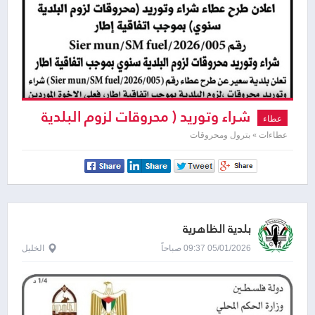
شراء وتوريد ( محروقات لزوم البلدية
عطاء
سنوي )
عطاءات » بترول ومحروقات
بلدية الظاهرية
05/01/2026 09:37 صباحاً
الخليل