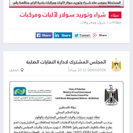
شراء وتوريد سولار لآليات ومركبات
عطاء
بلدية الرام
عطاءات » بترول ومحروقات
المجلس المشترك لادارة النفايات الصلبة
08/04/2026 10:12 صباحاً
الخليل