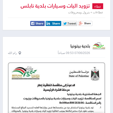
تزويد اليات وسيارات بلدية نابلس
عطاء
بالمحروقات
عطاءات » بترول ومحروقات
بلدية بيتونيا
07/06/2026 09:53 صباحاً
رام الله