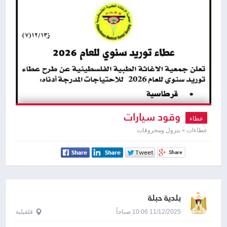
وقود سيارات
عطاء
عطاءات » بترول ومحروقات
بلدية حبلة
11/12/2025 10:06 صباحاً
قلقيلية