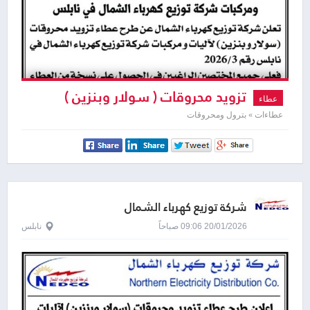
تزويد محروقات ( سولار وبنزين )
عطاء
لآليات ومركبات شركة توزيع كهرباء الشمال
عطاءات » بترول ومحروقات
في نابلس
شركة توزيع كهرباء الشمال
20/01/2026 09:06 صباحاً
نابلس