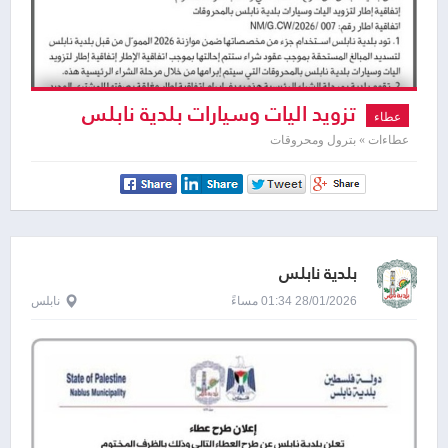
تزويد اليات وسيارات بلدية نابلس
عطاء
بالمحروقات
عطاءات » بترول ومحروقات
بلدية نابلس
28/01/2026 01:34 مساءً
نابلس