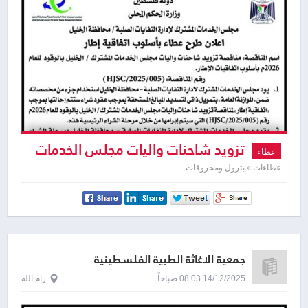
تزويد شاحنات واليات مجلس الخدمات
عطاء
المشترك / الخليل بالوقود للعام 2026
عطاءات » بترول ومحروقات
جمعية الاغاثة الطبية الفلسطينية
14/12/2025 08:03 صباحاً
رام الله