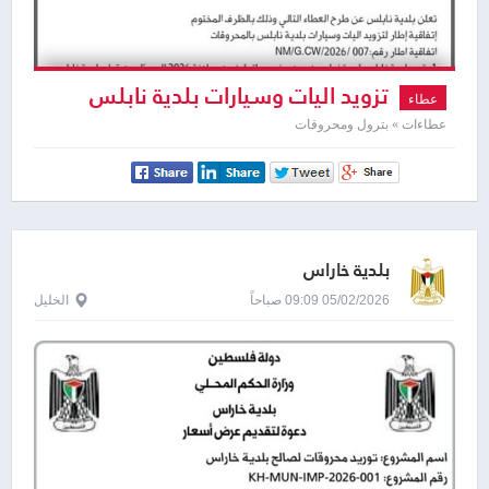
تزويد اليات وسيارات بلدية نابلس
عطاء
بالمحروقات
عطاءات » بترول ومحروقات
بلدية خاراس
05/02/2026 09:09 صباحاً
الخليل