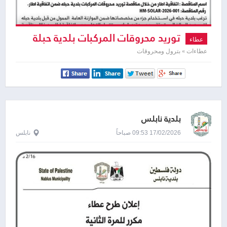
توريد محروقات المركبات بلدية حبلة
عطاء
عطاءات » بترول ومحروقات
بلدية نابلس
17/02/2026 09:53 صباحاً
نابلس