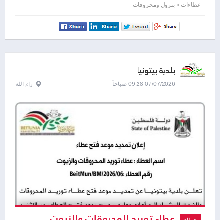
لمشاهدته
عطاءات » بترول ومحروقات
بلدية بيتونيا
07/07/2026 09:28 صباحاً
رام الله
عطاء توريد المحروقات والزيوت
عطاء