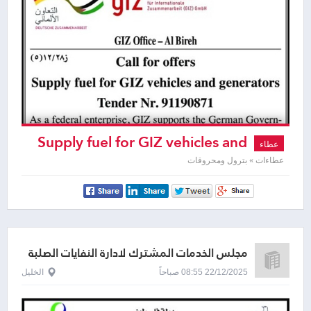
Supply fuel for GIZ vehicles and
عطاء
generators
عطاءات » بترول ومحروقات
مجلس الخدمات المشترك لادارة النفايات الصلبة
22/12/2025 08:55 صباحاً
الخليل