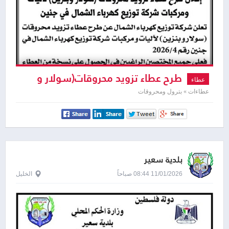
طرح عطاء تزويد محروقات(سولار و
عطاء
بنزين ) لآليات ومركبات شركة توزيع كهرباء
عطاءات » بترول ومحروقات
الشمال
بلدية سعير
11/01/2026 08:44 صباحاً
الخليل