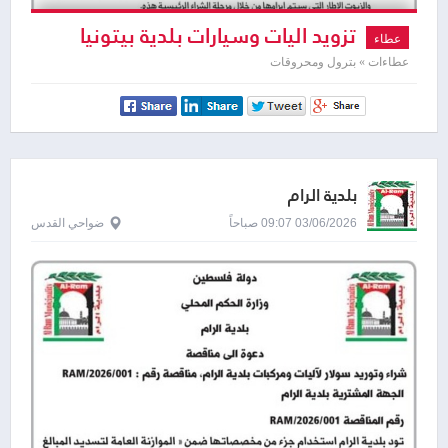
تزويد اليات وسيارات بلدية بيتونيا
عطاء
بالمحروقات وزيوت
عطاءات » بترول ومحروقات
بلدية الرام
03/06/2026 09:07 صباحاً
ضواحي القدس