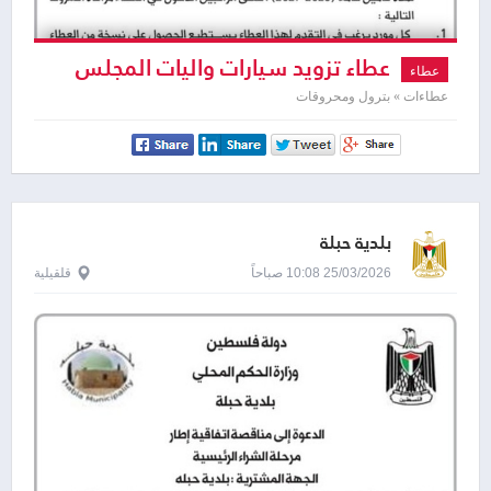
عطاء تزويد سيارات واليات المجلس
عطاء
المشترك بالوقود
عطاءات » بترول ومحروقات
بلدية حبلة
25/03/2026 10:08 صباحاً
قلقيلية