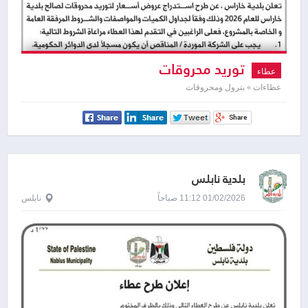
توريد محروقات
عطاء
عطاءات » بترول ومحروقات
بلدية نابلس
01/02/2026 11:12 صباحاً
نابلس