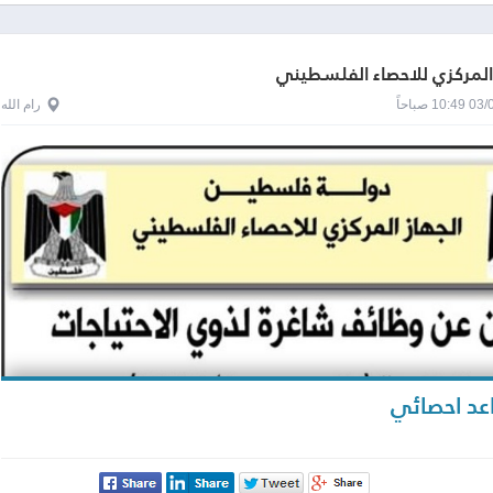
 المركزي للاحصاء الفلسطيني
1 صباحاً
رام الله
د احصائي