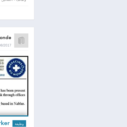
monde
09/08/2017 2:22
social worker
وظيفة