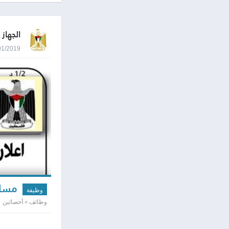
الجهاز
03/01/2019 0:49
مساع
وظيفة
وظائف » أحصائين