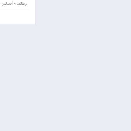
وظائف » أحصائين
الجهاز
12/02/2017 9:06
مساع