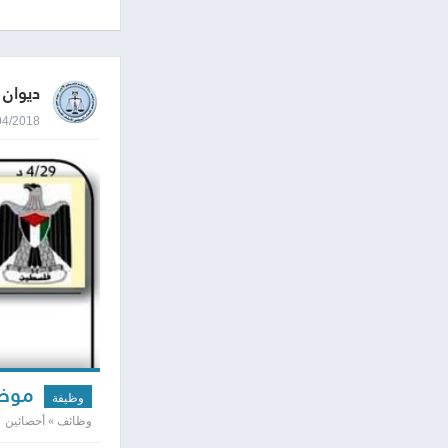
ديوان 
30/04/2018 1:35
موظف 
وظيفة
وظائف » أحصائين