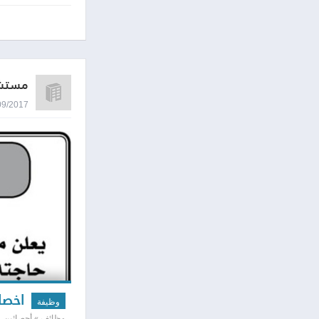
مستشفى
19/09/2017 1:45
اخصائ
وظيفة
وظائف » أحصائين