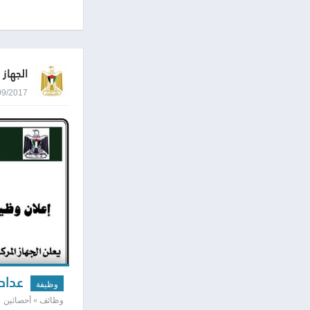
الجهاز
26/09/2017 2:26
عداد
وظيفة
وظائف » أحصائين