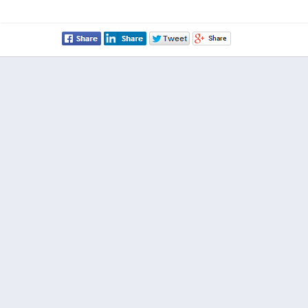
 المركزي للاحصاء الفلسطيني
0 صباحاً
الضفة الغربية
د احصائي