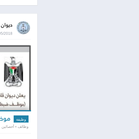
ديوان 
02/05/2018 0:32
موظف 
وظيفة
وظائف » أحصائين