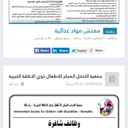
مفتش مواد غذائية
وظيفة
وظائف » أخصائيي تغذية - رياضة - سمع ونطق - علاج طبيعي
جمعية التدخل المبكر للاطفال ذوي الاعاقة الخيرية
رام الله
14/08/2018 02:33 مساءً
رام الله