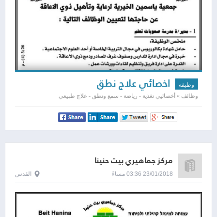
اخصائي علاج نطق
وظيفة
وظائف » أخصائيي تغذية - رياضة - سمع ونطق - علاج طبيعي
مركز جماهيري بيت حنينا
23/01/2018 03:36 مساءً
القدس