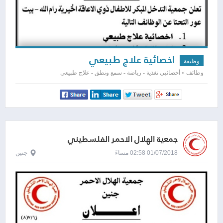
اخصائية علاج طبيعي
وظيفة
وظائف » أخصائيي تغذية - رياضة - سمع ونطق - علاج طبيعي
جمعية الهلال الاحمر الفلسطيني
01/07/2018 02:58 مساءً
جنين