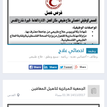
اخصائي علاج
وظيفة
وظائف » أخصائيي تغذية - رياضة - سمع ونطق - علاج طبيعي
الجمعية المركزية لتاهيل المعاقين
14/11/2017 01:36 مساءً
القدس