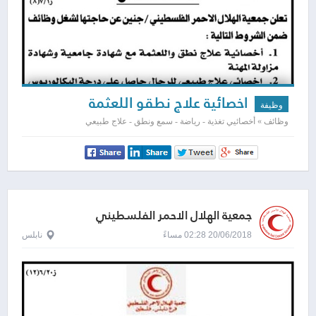
اخصائية علاج نطقو اللعثمة
وظيفة
وظائف » أخصائيي تغذية - رياضة - سمع ونطق - علاج طبيعي
جمعية الهلال الاحمر الفلسطيني
20/06/2018 02:28 مساءً
نابلس