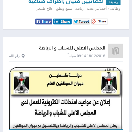
اخصائيين فنيي (اطراف صناعية
وظيفة
واجهزة مساندة) وعلاج طبيعي ووظيفي
وظائف » أخصائيي تغذية - رياضة - سمع ونطق - علاج طبيعي
وتأهيل فيزيائي
المجلس الاعلى للشباب و الرياضة
18/12/2018 09:14 صباحاً
رام الله