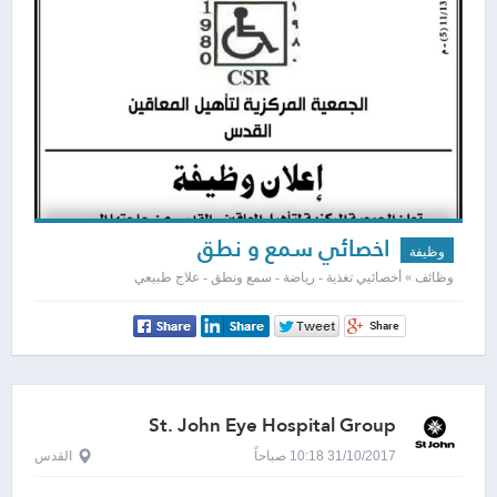
اخصائي سمع و نطق
وظيفة
وظائف » أخصائيي تغذية - رياضة - سمع ونطق - علاج طبيعي
St. John Eye Hospital Group
31/10/2017 10:18 صباحاً
القدس