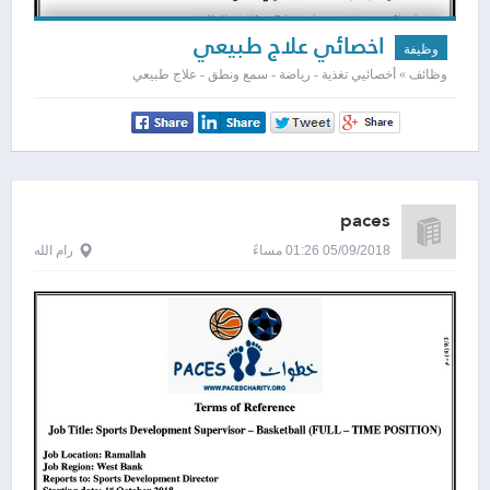
اخصائي علاج طبيعي
وظيفة
وظائف » أخصائيي تغذية - رياضة - سمع ونطق - علاج طبيعي
paces
05/09/2018 01:26 مساءً
رام الله