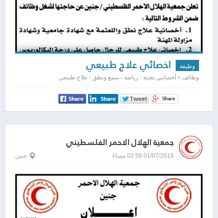
اخصائي علاج طبيعي
وظيفة
وظائف » أخصائيي تغذية - رياضة - سمع ونطق - علاج طبيعي
جمعية الهلال الاحمر الفلسطيني
01/07/2018 02:58 مساءً
جنين