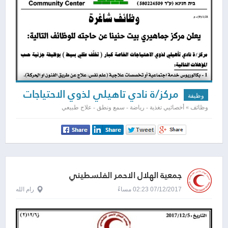
مركز/ة نادي تاهيلي لذوي الاحتياجات
وظيفة
الخاصة
وظائف » أخصائيي تغذية - رياضة - سمع ونطق - علاج طبيعي
جمعية الهلال الاحمر الفلسطيني
07/12/2017 02:23 مساءً
رام الله