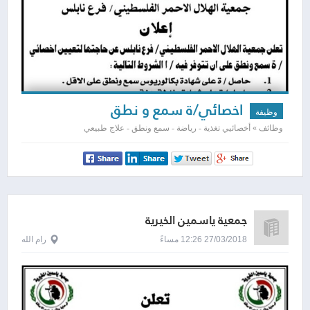
اخصائي/ة سمع و نطق
وظيفة
وظائف » أخصائيي تغذية - رياضة - سمع ونطق - علاج طبيعي
جمعية ياسمين الخيرية
27/03/2018 12:26 مساءً
رام الله