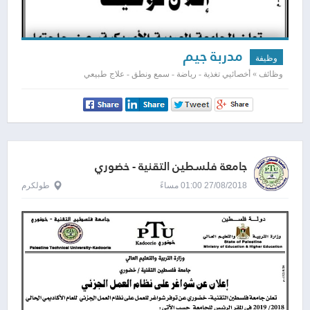
مدربة جيم
وظيفة
وظائف » أخصائيي تغذية - رياضة - سمع ونطق - علاج طبيعي
جامعة فلسطين التقنية - خضوري
27/08/2018 01:00 مساءً
طولكرم