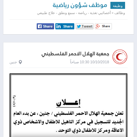
موظف شؤون رياضية
وظيفة
وظائف » أخصائيي تغذية - رياضة - سمع ونطق - علاج طبيعي
جمعية الهلال الاحمر الفلسطيني
10/10/2018 10:30 صباحاً
جنين