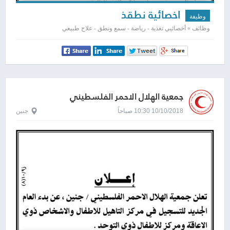
اخصائية نطقذ
وظيفة
وظائف » أخصائيي تغذية - رياضة - سمع ونطق - علاج طبيعي
جمعية الهلال الاحمر الفلسطيني
10/10/2018 10:30 صباحاً
جنين