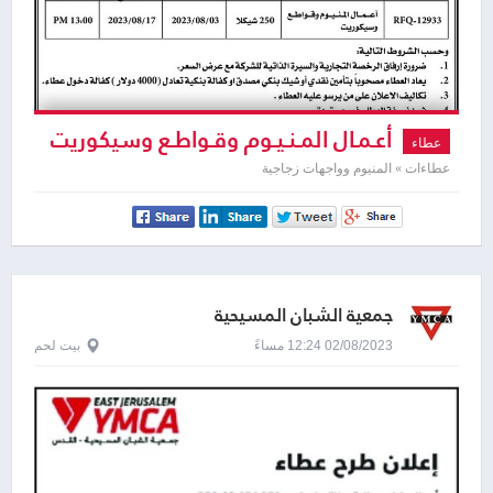
أعـمـال المـنـيـوم وقـواطـع وسيكوريت
عطاء
عطاءات » المنيوم وواجهات زجاجية
جمعية الشبان المسيحية
02/08/2023 12:24 مساءً
بيت لحم