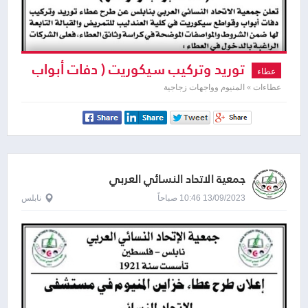
توريد وتركيب سيكوريت ( دفات أبواب
عطاء
وقواطع )
عطاءات » المنيوم وواجهات زجاجية
جمعية الاتحاد النسائي العربي
13/09/2023 10:46 صباحاً
نابلس