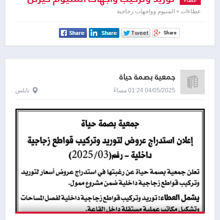
وول
عطاءات » المنيوم وواجهات زجاجية
جمعية بصمة حياة
04/05/2025 01:24 مساءً
نابلس