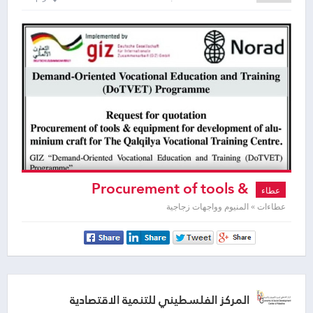
Procurement of tools &
عطاء
equipment for development of
عطاءات » المنيوم وواجهات زجاجية
aluminium craft
المركز الفلسطيني للتنمية الاقتصادية
والاجتماعية