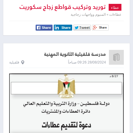
توريد وتركيب قواطع زجاج سكوريت
عطاء
عطاءات » المنيوم وواجهات زجاجية
مدرسة قلقيلية الثانوية المهنية
28/08/2024 09:26 صباحاً
قلقيلية