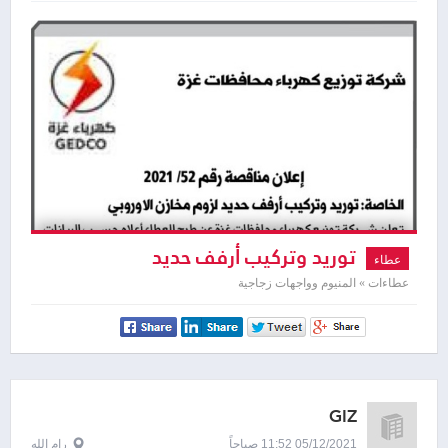
توريد وتركيب أرفف حديد
عطاء
عطاءات » المنيوم وواجهات زجاجية
GIZ
05/12/2021 11:52 صباحاً
رام الله