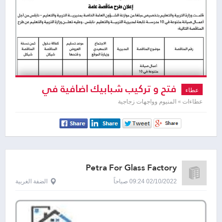
فتح و تركيب شبابيك اضافية في
عطاء
مبنى الهيئة العامة للاذاعة و التلفزيون
عطاءات » المنيوم وواجهات زجاجية
Petra For Glass Factory
02/10/2022 09:24 صباحاً
الضفة الغربية