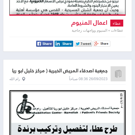
اعمال المنيوم
عطاء
عطاءات » المنيوم وواجهات زجاجية
جمعية اصدقاء المريض الخيرية ( مركز خليل ابو ريا
للتأهيل )
26/09/2023 08:36 صباحاً
رام الله