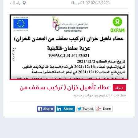
02/12/2021 01:02 مساءً
رام الله
عطاء تأهيل خزان ( تركيب سقف من
عطاء
المعدن للخزان )
عطاءات » المنيوم وواجهات زجاجية