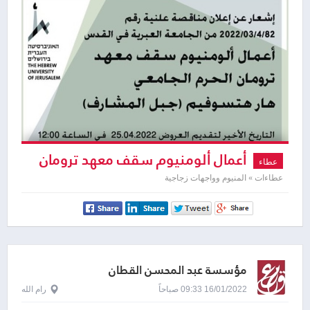
أعمال ألومنيوم سقف معهد ترومان
عطاء
الحرم الجامعي
عطاءات » المنيوم وواجهات زجاجية
مؤسسة عبد المحسن القطان
16/01/2022 09:33 صباحاً
رام الله