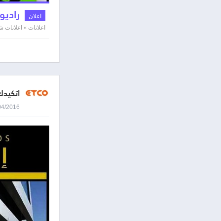
راديو
اعلان
اعلانات » اعلانات
اتكيدك
14/04/2016 8:55