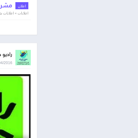
مشروع
اعلان
اعلانات » اعلانات
راديو 
14/04/2016 8:55