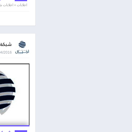
اعلانات » اعلانات
شبكة ا
18/04/2016 8:52