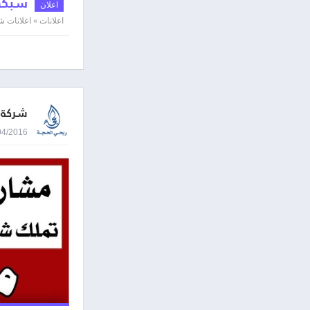
شبكة ا
اعلان
اعلانات » اعلانات
شركة ا
17/04/2016 8:51