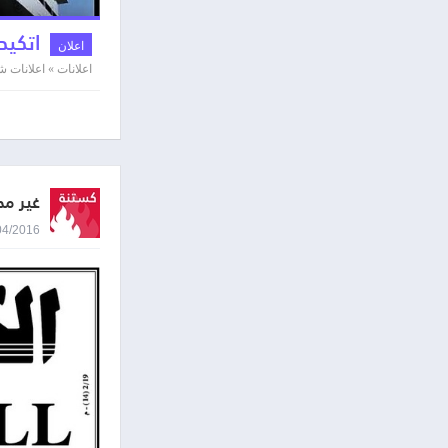
اتكيد
اعلان
اعلانات » اعلانات
غير مح
14/04/2016 8:55