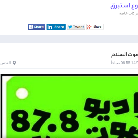
 استبرق
 شركات خاصة
صوت السلام
0 صباحاً
القدس