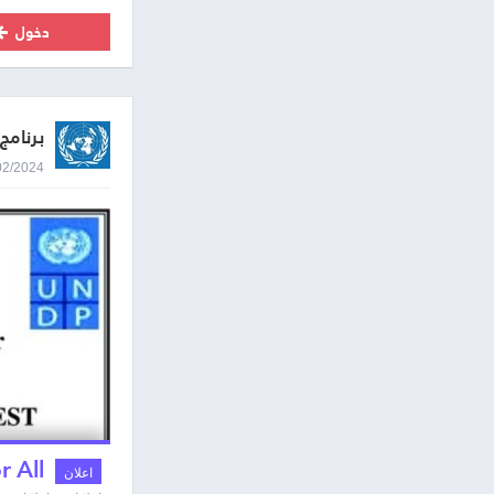
دخول
برنامج
29/02/2024 9:20
r All
اعلان