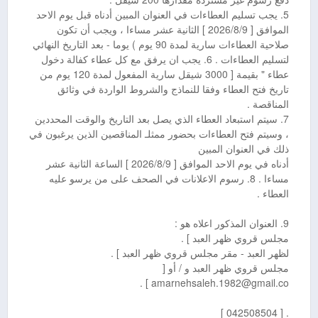
5. يجب تسليم العطاءات في العنوان المبين أدناه قبل يوم الاحد
الموافق [ 2026/8/9 ] الثانية عشر مساءا ، ويجب أن تكون
صلاحية العطاءات سارية لمدة 90 يوم ) يوما - بعد التاريخ النهائي
لتسليم العطاءات . 6. يجب ان يرفق مع كل عطاء كفالة دخول
عطاء " بقيمة [ 3000 شيقل سارية المفعول لمدة 120 يوم من
تاريخ فتح العطاء وفقا للنماذج والشروط الواردة في وثائق
المناقصة .
7. سيتم استبعاد العطاء الذي يصل بعد التاريخ والوقت المحددين
، وسيتم فتح العطاءات بحضور ممثلـ المناقصين الذين يرغبون في
ذلك في العنوان المبين
أدناه في يوم الاحد الموافق [ 2026/8/9 ] الساعة الثانية عشر
مساءا . 8. رسوم الاعلانات في الصحف على من يرسو عليه
العطاء .
9. العنوان المذكور اعلاه هو :
مجلس قروي ظهر العبد ] .
لظهر العبد - مقر مجلس قروي ظهر العبد ] .
مجلس قروي ظهر العبد و / أو [
amarnehsaleh.1982@gmail.co ] .
. [ 042508504 ]