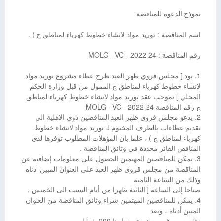
نموذج الدعوة للمناقصة
اسم المناقصة : توريد مواد لانشاء خطوط كهرباء لمناطق ج ) .
رقم المناقصة : 24-2022 - MOLG - VC
1. يود [ مجلس قروي ظهر العبد طرح عطاء مشروع توريد مواد
لانشاء خطوط كهرباء لمناطق ج الممول من قبل وزارة الحكم
المحلي ] بموجب عقد توريد مواد لانشاء خطوط كهرباء لمناطق
ج رقم المناقصة 24-2022 - MOLG - VC
2. يدعو مجلس قروي ظهر العبد المناقصين ذوي الاهلية الى
تقديم عطاءات بالظرف المختوم لـ توريد مواد لانشاء خطوط
كهرباء لمناطق ج ) ، علما بان المؤهلات المطلوب توفرها لدى
المناقص الفائز محددة في وثائق المناقصة .
3. يمكن للمناقصين المهتمين الحصول على معلومات إضافية عن
المناقصة من مجلس قروي ظهر العبد على العنوان المبين أدناه
وذلك من الساعة الثامنة
صباحا إلى الساعة [ الثانية ظهرا من أيام السبت الى الخميس .
4. يمكن للمناقصين المهتمين شراء وثائق المناقصة من العنوان
المبين أدناه ، وبعد
دفع رسوم غير مستردة مقدارها 200 شيقل .