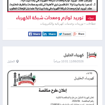
توريد لوازم ومعدات شبكة الكهرباء
عطاء
لبلدية بيت أولا
عطاءات » توريدات وخدمات كهربائية والكترونيات
كهرباء الخليل
11/06/2026 10:01 صباحاً
الخليل