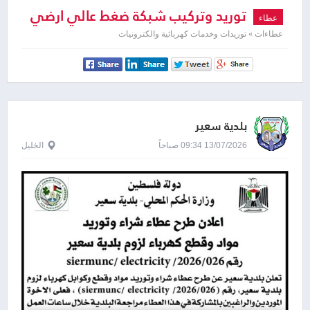
توريد وتركيب شبكة ضغط عالي ارضي
عطاء
عطاءات » توريدات وخدمات كهربائية والكترونيات
بلدية سعير
13/07/2026 09:34 صباحاً
الخليل