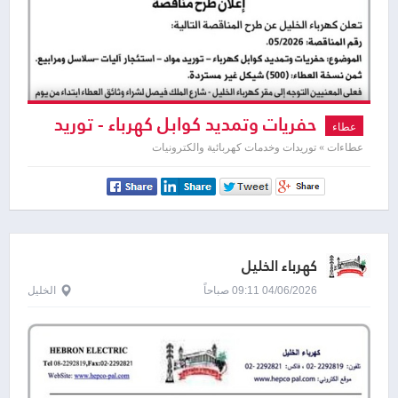
حفريات وتمديد كوابل كهرباء - توريد
عطاء
مواد - استئجار آليات سلاسل ومرابيع
عطاءات » توريدات وخدمات كهربائية والكترونيات
كهرباء الخليل
04/06/2026 09:11 صباحاً
الخليل