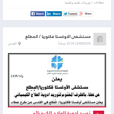
عطاءات » توريدات طبية وعلمية
مستشفى الاوغستا فكتوريا / المطلع
22/09/2025 10:34 صباحاً
القدس
توريد ادوية العلاج الكيميائي
عطاء