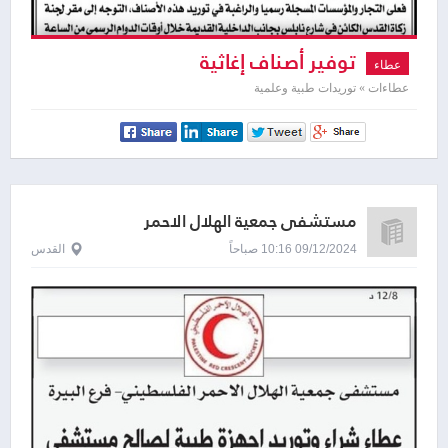
توفير أصناف إغاثية
عطاء
عطاءات » توريدات طبية وعلمية
مستشفى جمعية الهلال الاحمر
09/12/2024 10:16 صباحاً
القدس