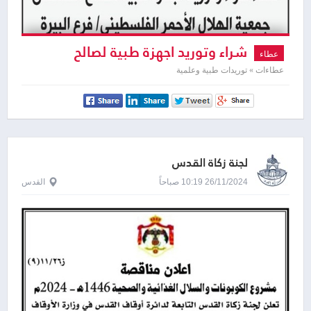
شراء وتوريد اجهزة طبية لصالح
عطاء
مستشفى جمعية الهلال الأحمر
عطاءات » توريدات طبية وعلمية
الفلسطيني
لجنة زكاة القدس
26/11/2024 10:19 صباحاً
القدس