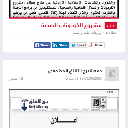
مشروع الكوبونات الصحية
عطاء
عطاءات » توريدات طبية وعلمية
جمعية برج اللقلق المجتمعي
09/06/2024 08:38 صباحاً
القدس