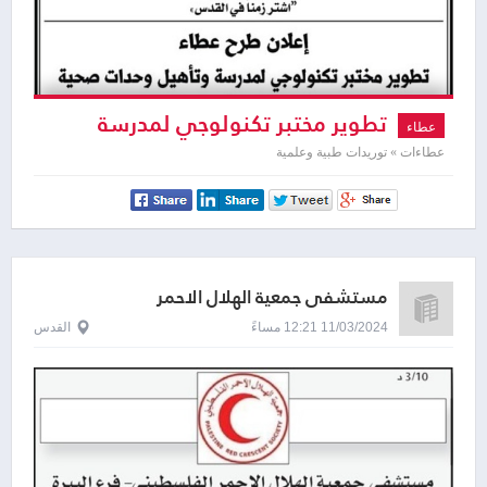
تطوير مختبر تكنولوجي لمدرسة
عطاء
وتأهيل وحدات صحية
عطاءات » توريدات طبية وعلمية
مستشفى جمعية الهلال الاحمر
11/03/2024 12:21 مساءً
القدس