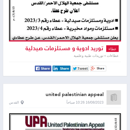
توريد ادوية و مستلزمات صيدلية
عطاء
،مستلزمات ومواد مخبرية
عطاءات » توريدات طبية وعلمية
united palestinian appeal
16/08/2023 10:26 صباحاً
القدس