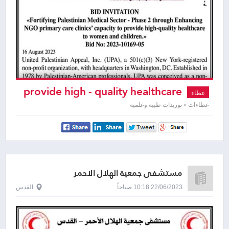
provide high - quality healthcare
عطاء
to women and children
عطاءات » توريدات طبية وعلمية
مستشفى جمعية الهلال الاحمر
22/06/2023 10:18 صباحاً
القدس