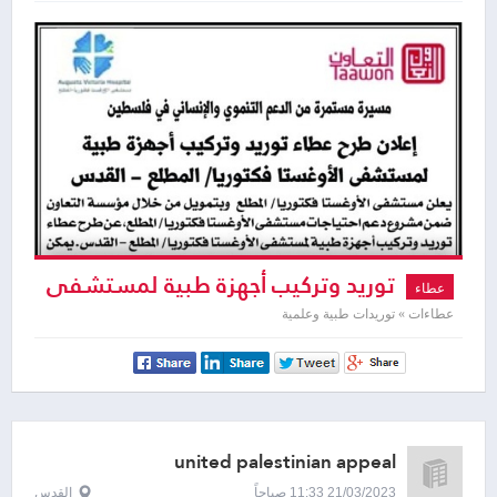
توريد وتركيب أجهزة طبية لمستشفى
عطاء
الأوغستا فكتوريا / المطلع - القدس
عطاءات » توريدات طبية وعلمية
united palestinian appeal
21/03/2023 11:33 صباحاً
القدس