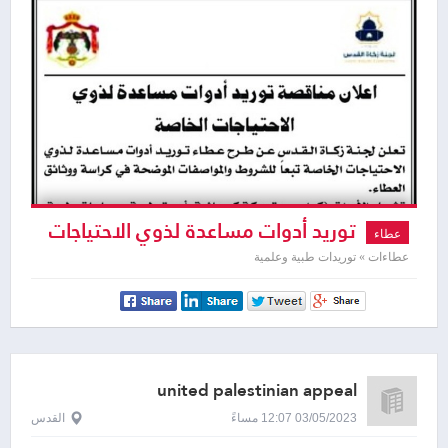
توريد أدوات مساعدة لذوي الاحتياجات
عطاء
الخاصة
عطاءات » توريدات طبية وعلمية
united palestinian appeal
03/05/2023 12:07 مساءً
القدس