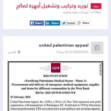
توريد وتركيب وتشغيل أجهزة لصالح
عطاء
مستشفى جمعية المقاصد الخيرية
عطاءات » توريدات طبية وعلمية
الاسلامية القدس
united palestinian appeal
25/02/2025 10:14 صباحاً
القدس