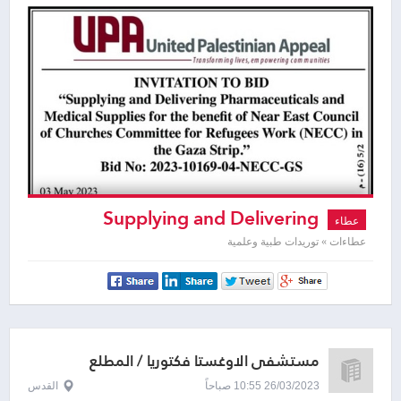
Supplying and Delivering
عطاء
Pharmaceuticals and Medical Supplies
عطاءات » توريدات طبية وعلمية
مستشفى الاوغستا فكتوريا / المطلع
26/03/2023 10:55 صباحاً
القدس