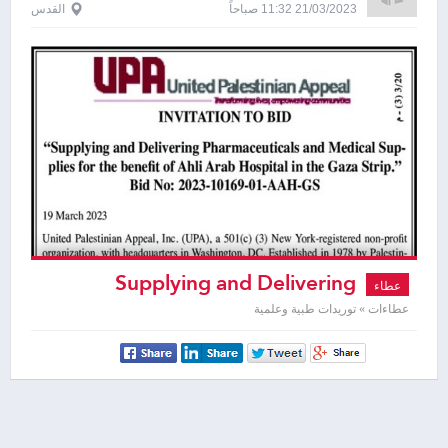
21/03/2023 11:32 صباحاً
القدس
Supplying and Delivering
عطاء
Pharmaceuticals and Medical Supplies
عطاءات » توريدات طبية وعلمية