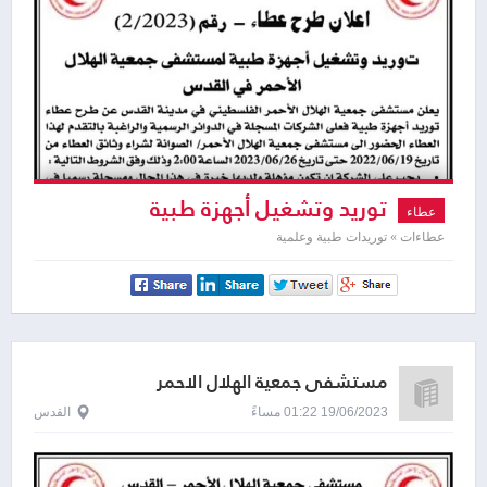
توريد وتشغيل أجهزة طبية
عطاء
لمستشفى جمعية الهلال الأحمر في
عطاءات » توريدات طبية وعلمية
القدس
مستشفى جمعية الهلال الاحمر
19/06/2023 01:22 مساءً
القدس