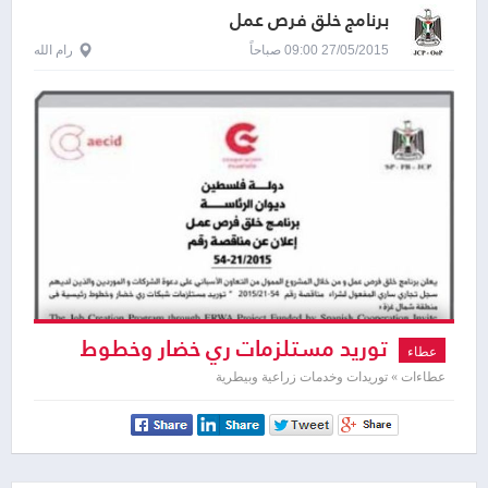
برنامج خلق فرص عمل
27/05/2015 09:00 صباحاً
رام الله
توريد مستلزمات ري خضار وخطوط
عطاء
رئيسية
عطاءات » توريدات وخدمات زراعية وبيطرية