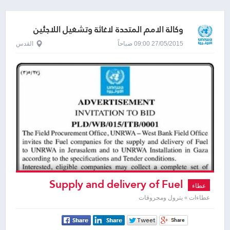
وكالة الامم المتحدة لاغاثة وتشغيل اللاجئين
الفلسطينيين - الاونروا
27/05/2015 09:00 صباحاً
القدس
Supply and delivery of Fuel
عطاء
عطاءات » بترول ومحروقات