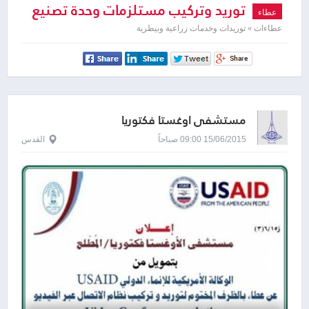
توريد وتركيب مستلزمات وحدة تصنيع
عطاء
البان
عطاءات » توريدات وخدمات زراعية وبيطرية
مستشفى اوغستا فكتوريا
15/06/2015 09:00 صباحاً
القدس