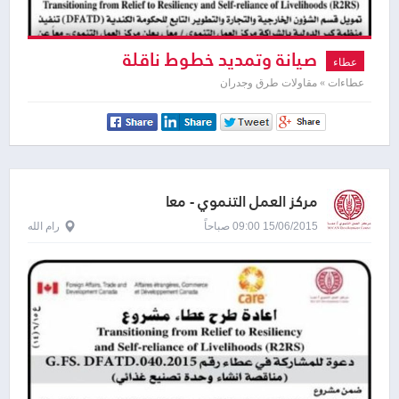
صيانة وتمديد خطوط ناقلة
عطاء
عطاءات » مقاولات طرق وجدران
مركز العمل التنموي - معا
15/06/2015 09:00 صباحاً
رام الله