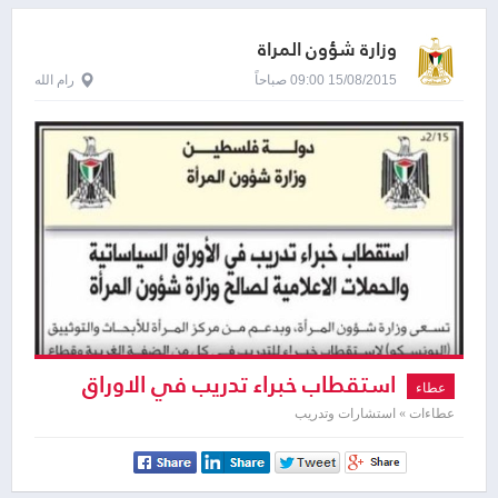
وزارة شؤون المرأة
15/08/2015 09:00 صباحاً
رام الله
استقطاب خبراء تدريب في الاوراق
عطاء
السياساتية والحملات الاعلامية
عطاءات » استشارات وتدريب