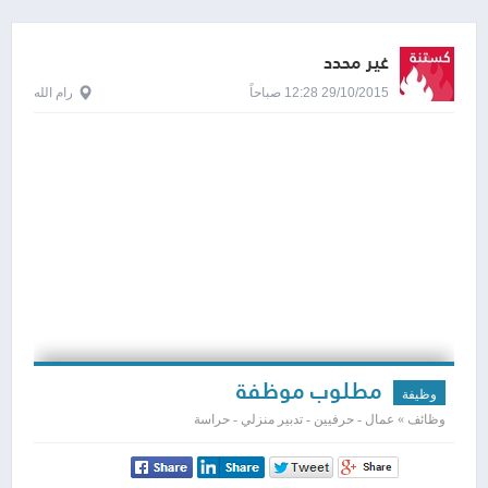
غير محدد
29/10/2015 12:28 صباحاً
رام الله
مطلوب موظفة
وظيفة
وظائف » عمال - حرفيين - تدبير منزلي - حراسة