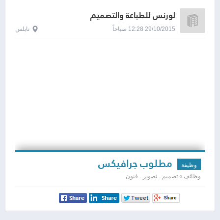
لورنس للطباعة والتصميم
29/10/2015 12:28 صباحاً
نابلس
مطلوب جرافيكس
وظيفة
وظائف » تصميم - تصوير - فنون