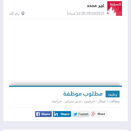
غير محدد
29/10/2015 12:28 صباحاً
رام الله
مطلوب موظفة
وظيفة
وظائف » عمال - حرفيين - تدبير منزلي - حراسة