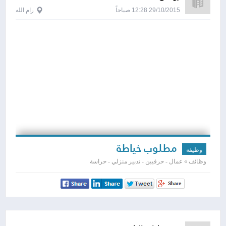
29/10/2015 12:28 صباحاً
رام الله
مطلوب خياطة
وظيفة
وظائف » عمال - حرفيين - تدبير منزلي - حراسة