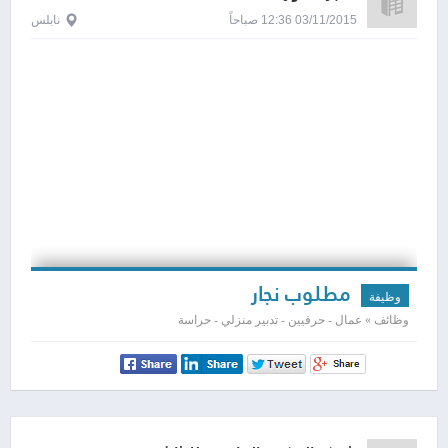
03/11/2015 12:36 صباحاً
نابلس
مطلوب نجار
وظيفة
وظائف » عمال - حرفيين - تدبير منزلي - حراسة