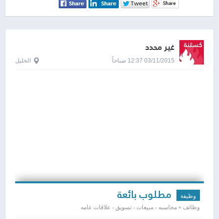
غير محدد
03/11/2015 12:37 صباحاً
الخليل
مطلوب بائعة
وظيفة
وظائف » محاسبه - مبيعات - تسويق - علاقات عامه