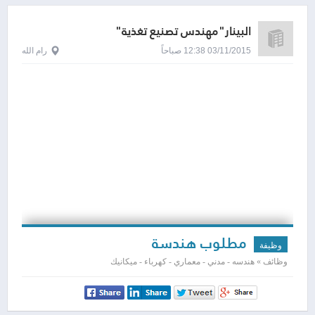
البينار"مهندس تصنيع تغذية"
03/11/2015 12:38 صباحاً
رام الله
مطلوب هندسة
وظيفة
وظائف » هندسه - مدني - معماري - كهرباء - ميكانيك