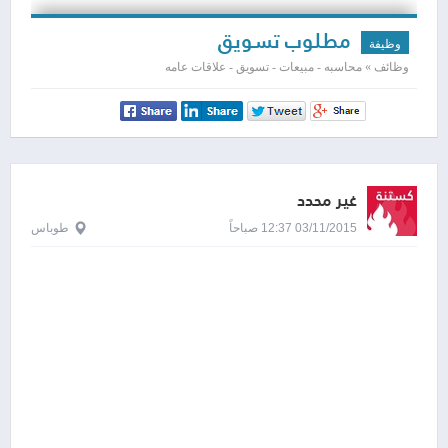
مطلوب تسويق
وظيفة
وظائف » محاسبه - مبيعات - تسويق - علاقات عامه
غير محدد
03/11/2015 12:37 صباحاً
طوباس