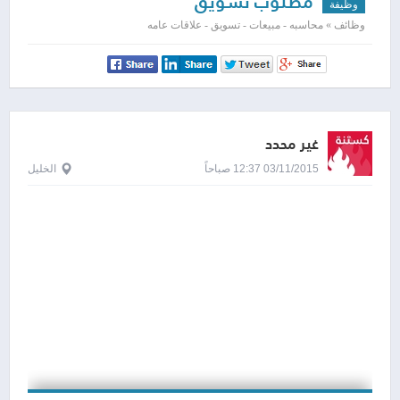
مطلوب تسويق
وظيفة
وظائف » محاسبه - مبيعات - تسويق - علاقات عامه
غير محدد
03/11/2015 12:37 صباحاً
الخليل