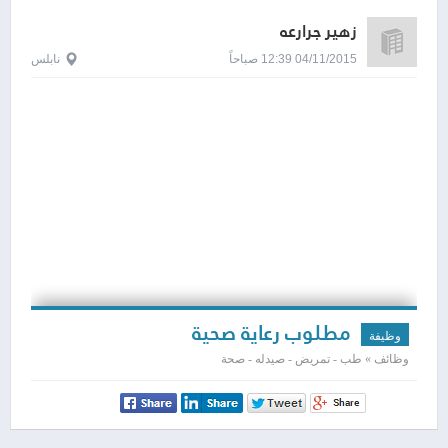
زهير جرارعه
04/11/2015 12:39 صباحاً
نابلس
مطلوب رعاية صحية
وظيفة
وظائف » طب - تمريض - صيدله - صحة