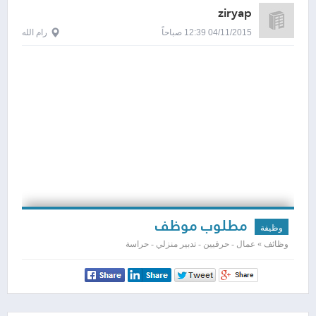
ziryap
04/11/2015 12:39 صباحاً
رام الله
مطلوب موظف
وظيفة
وظائف » عمال - حرفيين - تدبير منزلي - حراسة