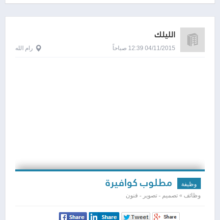
الليلك
04/11/2015 12:39 صباحاً
رام الله
مطلوب كوافيرة
وظيفة
وظائف » تصميم - تصوير - فنون