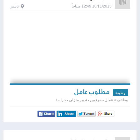
10/11/2015 12:49 صباحاً
نابلس
مطلوب عامل
وظيفة
وظائف » عمال - حرفيين - تدبير منزلي - حراسة