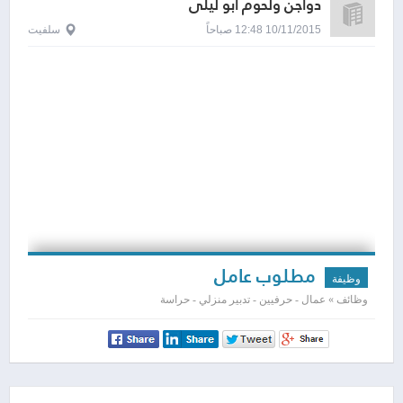
دواجن ولحوم ابو ليلى
10/11/2015 12:48 صباحاً
سلفيت
مطلوب عامل
وظيفة
وظائف » عمال - حرفيين - تدبير منزلي - حراسة