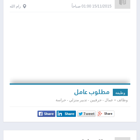
15/11/2015 01:00 صباحاً
رام الله
مطلوب عامل
وظيفة
وظائف » عمال - حرفيين - تدبير منزلي - حراسة