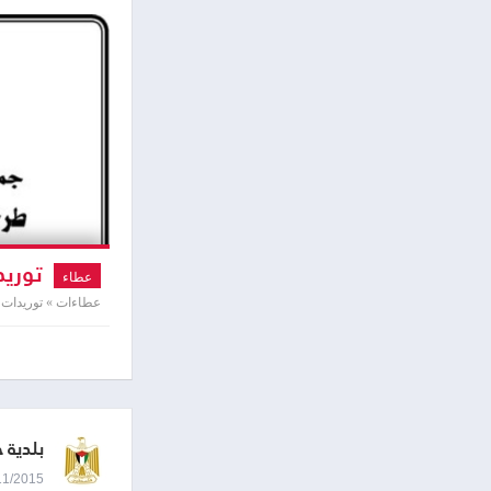
توريد
عطاء
عطاءات » توريدات ت
بلدية 
17/11/2015 8:46