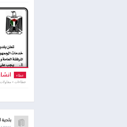
انشاء
عطاء
عطاءات » مقاولات
بلدية 