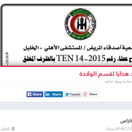
 هدايا لقسم الولادة
جارية ومواد غذائية
خاراس
0 صباحاً
الخليل