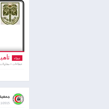
تأهيل
عطاء
عطاءات » مقاولات
جمعية 
17/11/2015 8:47