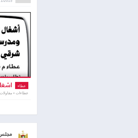
17/11/2015 8:45
اشغال
عطاء
عطاءات » مقاولات
مجلس 