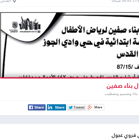
0 صباحاً
القدس
 بناء صفين
 بناء وتصميم وتشطيب
قروي عجول