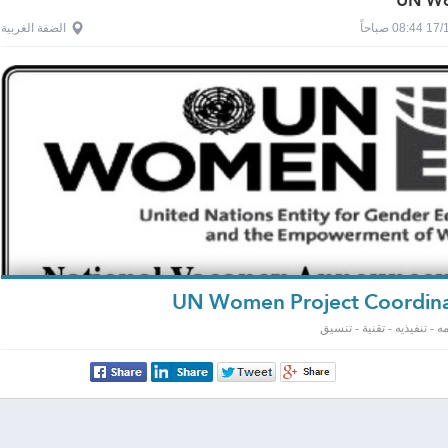
UN W
0 صباحاً
الضفة الغربية
 - تنفيذيه - تقنية - تنسيق