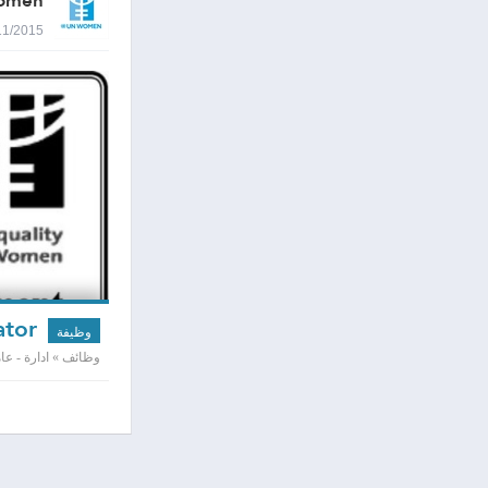
omen
17/11/2015 8:44
UN Women Project Coordinator
وظيفة
وظائف » ادارة - عامه