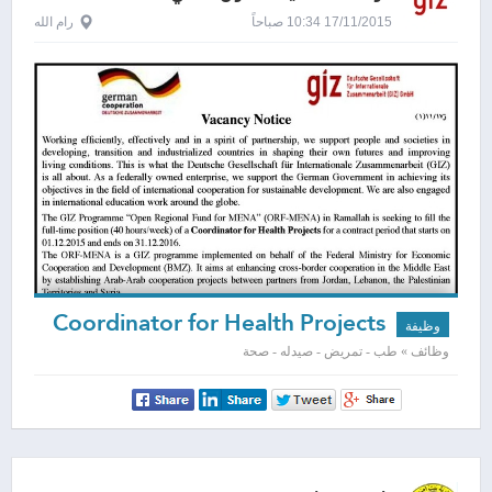
17/11/2015 10:34 صباحاً
رام الله
Coordinator for Health Projects
وظيفة
وظائف » طب - تمريض - صيدله - صحة