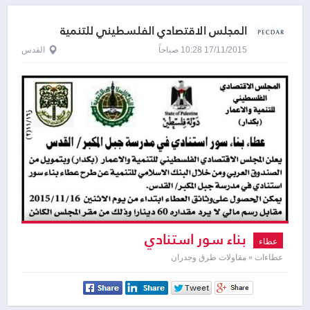
المجلس الاقتصادي الفلسطيني للتنمية
والاعمار ( بكدار )
17/11/2015 10:28 صباحاً
القدس
بناء سور استنادي
عطاء
عطاءات » مقاولات طرق وجدران