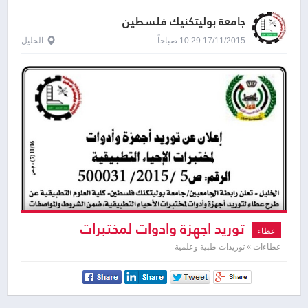
جامعة بوليتكنيك فلسطين
17/11/2015 10:29 صباحاً
الخليل
توريد اجهزة وادوات لمختبرات
عطاء
عطاءات » توريدات طبية وعلمية