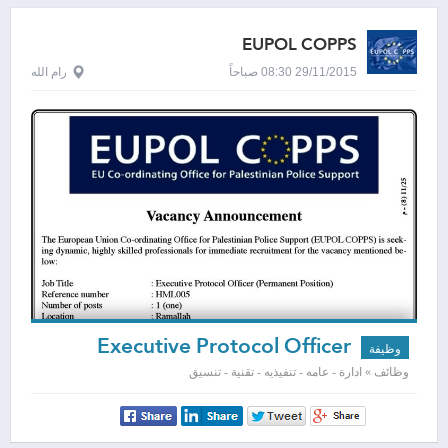
EUPOL COPPS
29/11/2015 08:30 صباحاً
رام الله
Executive Protocol Officer
وظيفة
وظائف » ادارة - عامه - تنفيذيه - تقنية - تنسيق