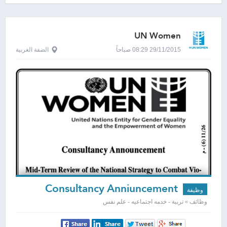
UN Women
29/11/2015 08:29 صباحاً
الضفة الغربية
Consultancy Anniuncement
وظيفة
وظائف » تربية - خدمه اجتماعيه - علم نفس