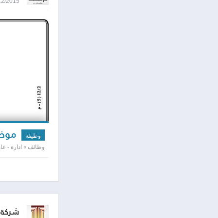
03/12/2015 8:08
موظف
وظيفة
وظائف » ادارة - عامه
شركة ت