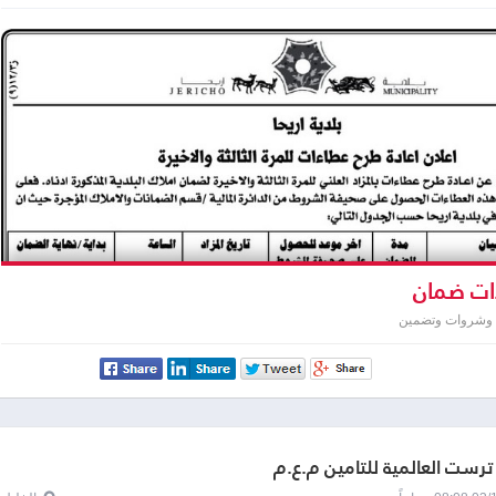
ت ضمان
 وشروات وتضمين
رست العالمية للتأمين م.ع.م