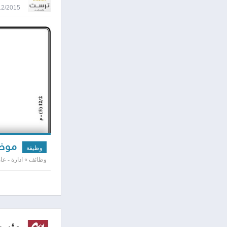
03/12/2015 8:08
موظف
وظيفة
وظائف » ادارة - عامه