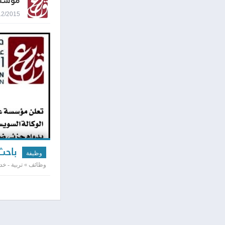
مؤسسة
03/12/2015 8:07
باحث
وظيفة
وظائف » تربية - خد