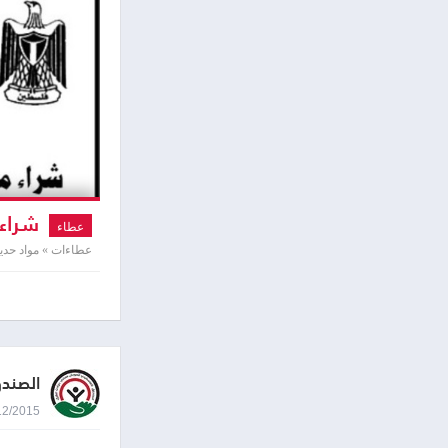
شراء 
عطاء
عطاءات » مواد حديد
الصند
03/12/2015 8:09