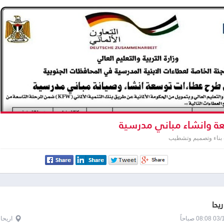
 وانشاء مباني مدرسية
 بناء وتصميم وتشطيب
ريحا
0 صباحاً
اريحا