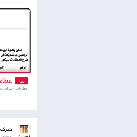
عطاءا
عطاء
عطاءات » مزايدات
شركة ت