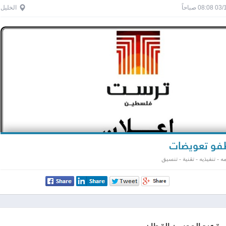
0 صباحاً
الخليل
و تعويضات
 - تنفيذيه - تقنية - تنسيق