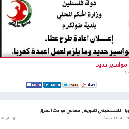
مواسير حديد
ية
وق الفلسطيني لتعويض مصابي حوادث الطرق
0 صباحاً
رام الله