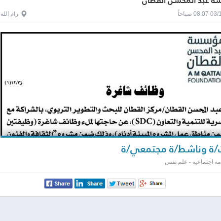
 عبد المحسن القطان
0 صباحاً
رام الله
/ة وناشط/ة مجتمعي/ة
مه اجتماعيه - علم نفس