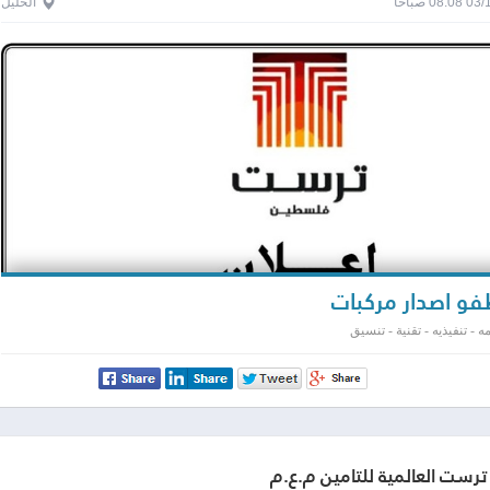
0 صباحاً
الخليل
و اصدار مركبات
 - تنفيذيه - تقنية - تنسيق
رست العالمية للتأمين م.ع.م