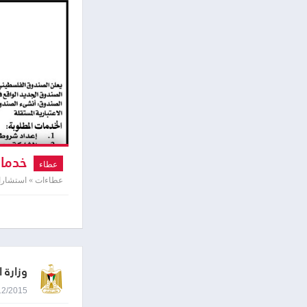
خدما
عطاء
عطاءات » استشارا
وزارة ا
03/12/2015 8:09