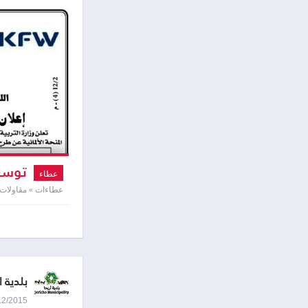
توسعة
عطاء
عطاءات » مقاولات
بلدية ا
03/12/2015 8:08