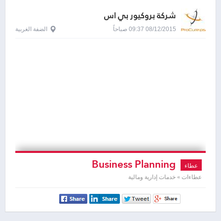
شركة بروكيور بي اس
08/12/2015 09:37 صباحاً
الضفة الغربية
Business Planning
عطاء
عطاءات » خدمات إدارية ومالية