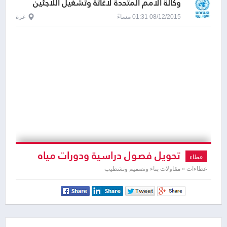
وكالة الامم المتحدة لاغاثة وتشغيل اللاجئين
الفلسطينيين - الاونروا
08/12/2015 01:31 مساءً
غزة
تحويل فصول دراسية ودورات مياه
عطاء
ومكتب
عطاءات » مقاولات بناء وتصميم وتشطيب