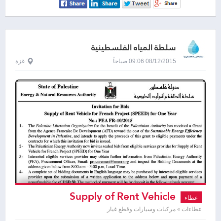
سلطة المياه الفلسطينية
08/12/2015 09:06 صباحاً
غزة
Supply of Rent Vehicle
عطاء
عطاءات » مركبات وسيارات وقطع غيار