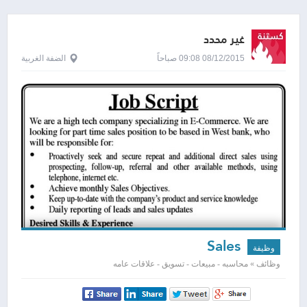
غير محدد
08/12/2015 09:08 صباحاً
الضفة الغربية
Sales
وظيفة
وظائف » محاسبه - مبيعات - تسويق - علاقات عامه