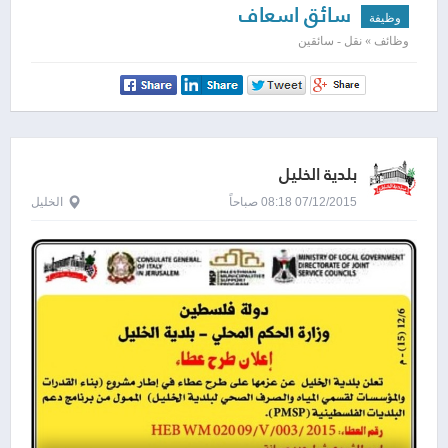
سائق اسعاف
وظيفة
وظائف » نقل - سائقين
بلدية الخليل
07/12/2015 08:18 صباحاً
الخليل