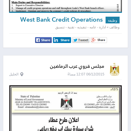
West Bank Credit Operations
وظيفة
Manager
وظائف » ادارة - عامه - تنفيذيه - تقنية - تنسيق
مجلس قروي عرب الرماضين
06/12/2015 12:07 مساءً
الخليل