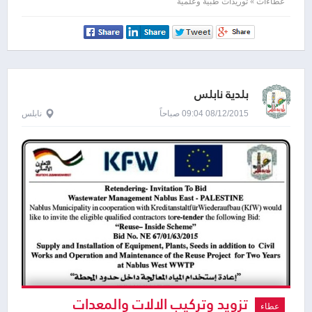
System
عطاءات » توريدات طبية وعلمية
بلدية نابلس
08/12/2015 09:04 صباحاً
نابلس
تزويد وتركيب الالات والمعدات
عطاء