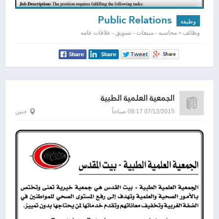
Public Relations
وظيفة
وظائف » محاسبه - مبيعات - تسويق - علاقات عامه
الجمعية العلمية الطبية
07/12/2015 08:17 صباحاً
جنين