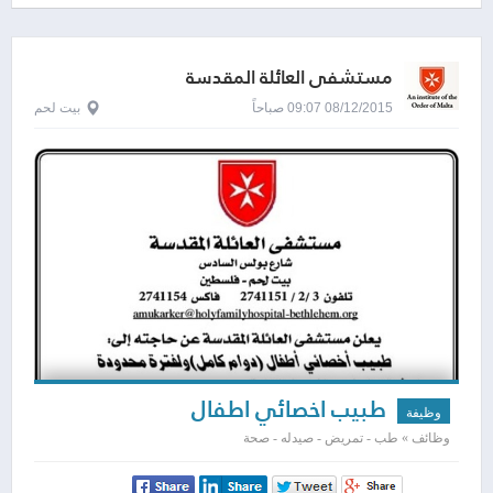
مستشفى العائلة المقدسة
08/12/2015 09:07 صباحاً
بيت لحم
طبيب اخصائي اطفال
وظيفة
وظائف » طب - تمريض - صيدله - صحة