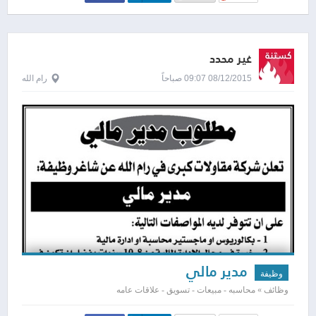
غير محدد
08/12/2015 09:07 صباحاً
رام الله
مدير مالي
وظيفة
وظائف » محاسبه - مبيعات - تسويق - علاقات عامه