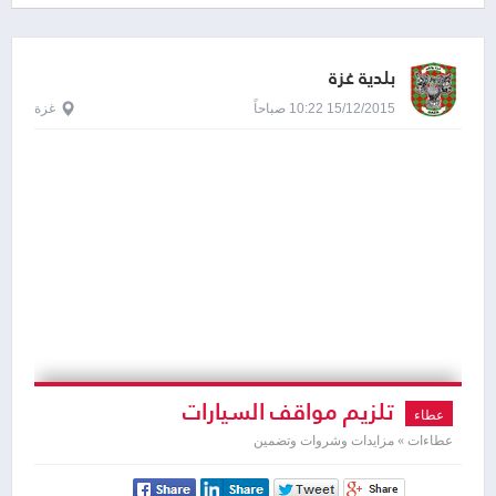
بلدية غزة
15/12/2015 10:22 صباحاً
غزة
تلزيم مواقف السيارات
عطاء
عطاءات » مزايدات وشروات وتضمين