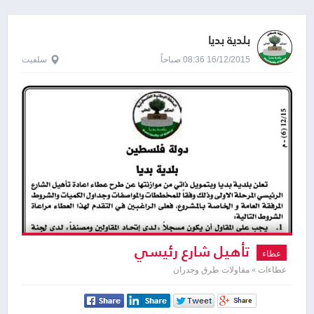
بلدية بديا
16/12/2015 08:36 صباحاً
سلفيت
تأهيل شارع رئيسي
عطاء
عطاءات » مقاولات طرق وجدران