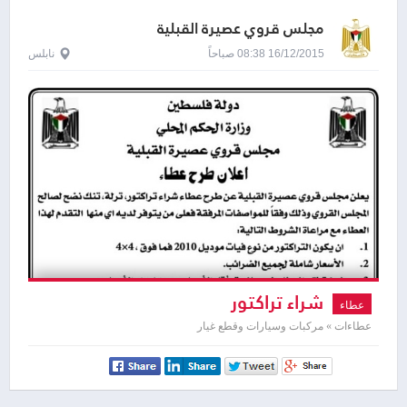
مجلس قروي عصيرة القبلية
16/12/2015 08:38 صباحاً
نابلس
شراء تراكتور
عطاء
عطاءات » مركبات وسيارات وقطع غيار