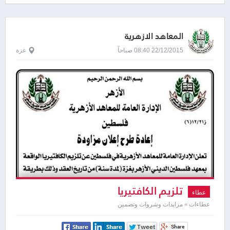
المعاهد الازهرية
22/12/2015 08:40 صباحاً
غزة
تلزيم الكافتيريا
عطاء
عطاءات » مزايدات وشروات وتضمين