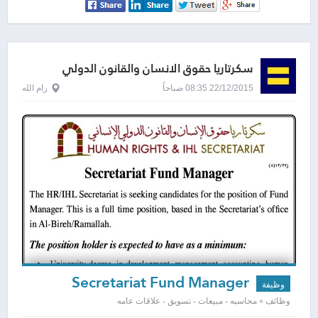
سكرتاريا حقوق الانسان والقانون الدولي
الانساني
22/12/2015 08:35 صباحاً
رام الله
Secretariat Fund Manager
وظيفة
وظائف » محاسبه - مبيعات - تسويق - علاقات عامه