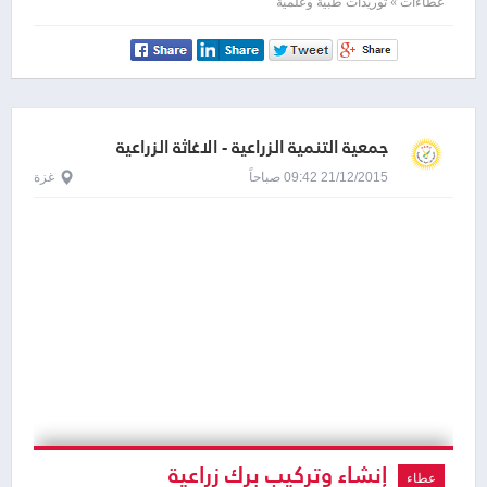
& sharp consumables
عطاءات » توريدات طبية وعلمية
جمعية التنمية الزراعية - الاغاثة الزراعية
الفلسطينية - بارك
21/12/2015 09:42 صباحاً
غزة
إنشاء وتركيب برك زراعية
عطاء