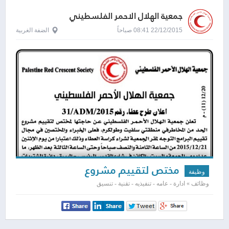
جمعية الهلال الاحمر الفلسطيني
22/12/2015 08:41 صباحاً
الضفة الغربية
مختص لتقييم مشروع
وظيفة
وظائف » ادارة - عامه - تنفيذيه - تقنية - تنسيق