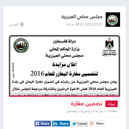
مجلس محلي العيزرية
22/12/2015 08:41 صباحاً
القدس
تضمين مغارة
عطاء
عطاءات » مزايدات وشروات وتضمين