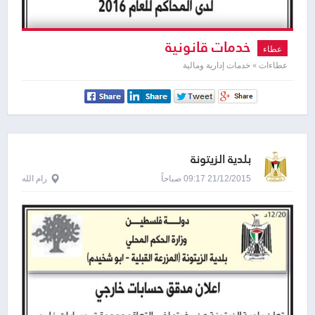
خدمات قانونية
عطاء
عطاءات » خدمات إدارية ومالية
بلدية الزيتونة
21/12/2015 09:17 صباحاً
رام الله