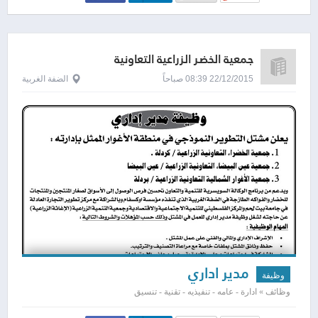
جمعية الخضر الزراعية التعاونية
22/12/2015 08:39 صباحاً
الضفة الغربية
مدير اداري
وظيفة
وظائف » ادارة - عامه - تنفيذيه - تقنية - تنسيق