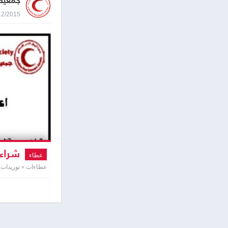
جمعية 
27/12/2015 9:10
شراء 
عطاء
عطاءات » توريدات 