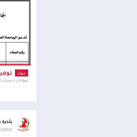
توفير
عطاء
عطاءات » خدمات أم
بلدية 
27/12/2015 9:13