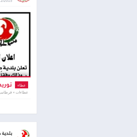
27/12/2015 9:12
توريد
عطاء
عطاءات » قرطاسية 
بلدية 