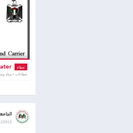
Construction of two water
عطاء
عطاءات » مياه و
الجامعة
27/12/2015 9:17