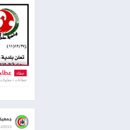
عطاء 
عطاء
عطاءات » مقاولات
جمعية 
27/12/2015 9:13