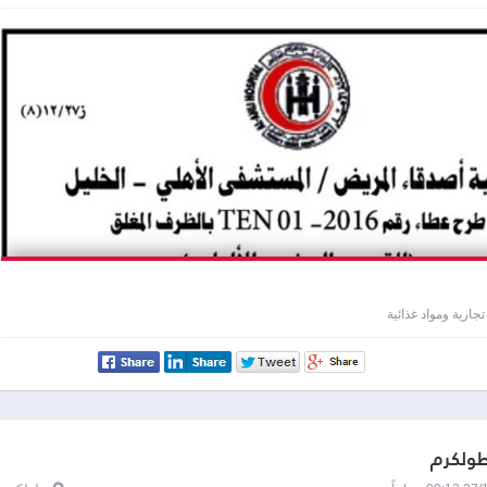
جارية ومواد غذائية
طولكرم