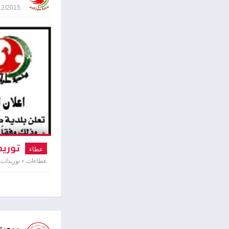
27/12/2015 9:12
توريد
عطاء
عطاءات » توريدات ت