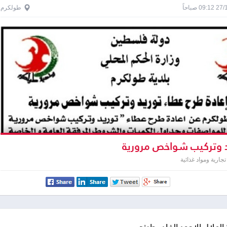
0 صباحاً
طولكرم
 وتركيب شواخص مرورية
جارية ومواد غذائية