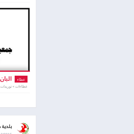
البان
عطاء
عطاءات » توريدات ت
بلدية 