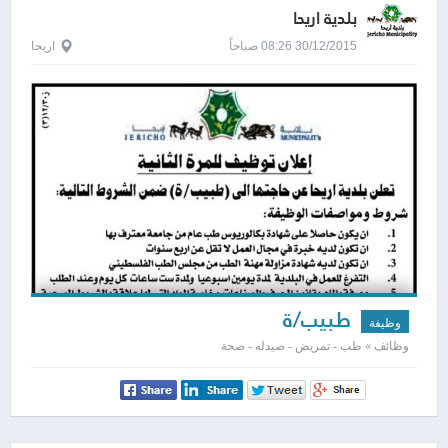
بلدية اريحا
30/12/2015 08:26 صباحاً
اريحا
طبيب/ة
وظيفة
وظائف » طب - تمريض - صيدله - صحة