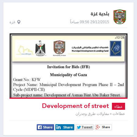
بلدية غزة
29/12/2015 09:56 صباحاً
غزة
Development of street
عطاء
عطاءات » مقاولات طرق وجدران