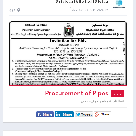
سلطة المياه الفلسطينية
30/12/2015 08:27 صباحاً
غزة
Procurement of Pipes
عطاء
عطاءات » مياه وصرف صحي