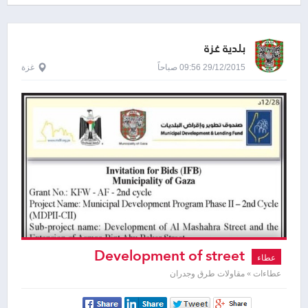
بلدية غزة
29/12/2015 09:56 صباحاً
غزة
Development of street
عطاء
عطاءات » مقاولات طرق وجدران