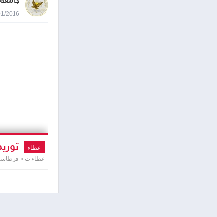
جامعة 
03/01/2016 0:05
توريد
عطاء
عطاءات » قرطاسية 