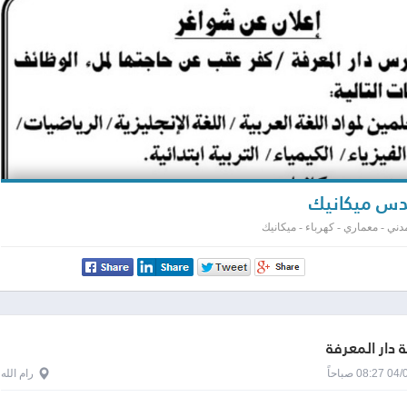
س ميكانيك
ني - معماري - كهرباء - ميكانيك
دار المعرفة
0 صباحاً
رام الله