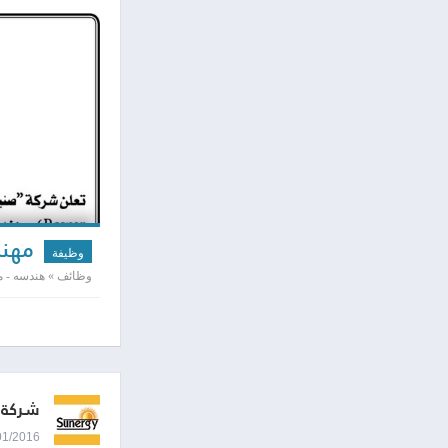
مهند
وظيفة
وظائف » هندسه - مد
شركة ص
04/01/2016 8:26