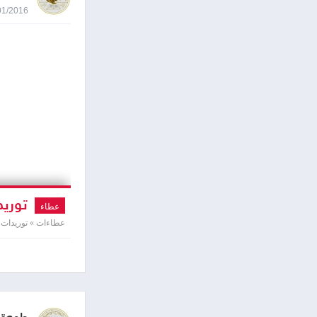
03/01/2016 1:41
توريد 
عطاء
عطاءات » توريدات و