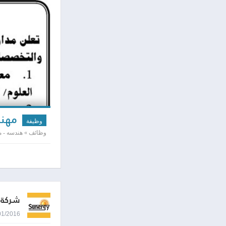
مهند
وظيفة
وظائف » هندسه - مد
شركة ص
04/01/2016 8:26