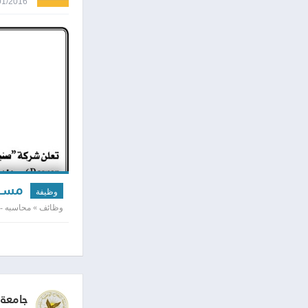
04/01/2016 8:26
مسؤو
وظيفة
وظائف » محاسبه - 
جامعة 