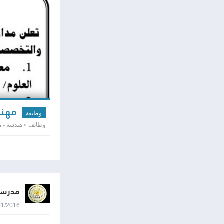
مهند
وظيفة
وظائف » هندسه - مد
مدرسة 
04/01/2016 8:27