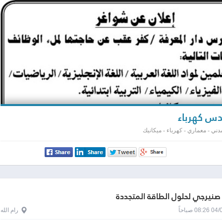
س كهرباء
ني - معماري - كهرباء - ميكانيك
نيرجي لحلول الطاقة المتجددة
0 صباحاً
رام الله