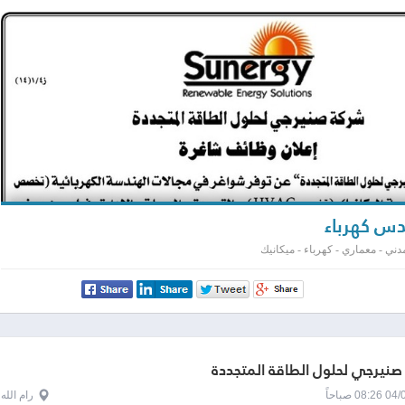
س كهرباء
ني - معماري - كهرباء - ميكانيك
نيرجي لحلول الطاقة المتجددة
0 صباحاً
رام الله