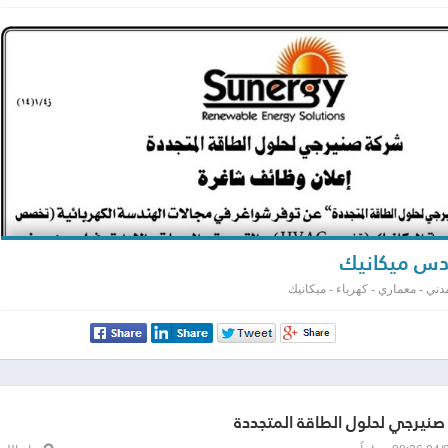
س ميكانيك
ني - معماري - كهرباء - ميكانيك
نيرجي لحلول الطاقة المتجددة