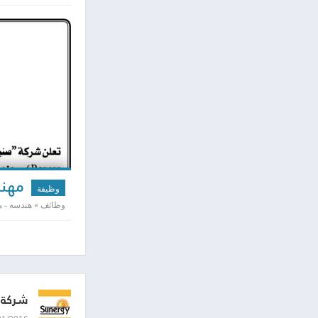
مهند
وظيفة
وظائف » هندسه - مد
شركة ص