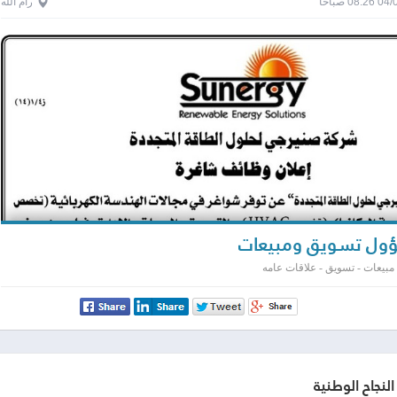
0 صباحاً
رام الله
ل تسويق ومبيعات
مبيعات - تسويق - علاقات عامه
النجاح الوطنية