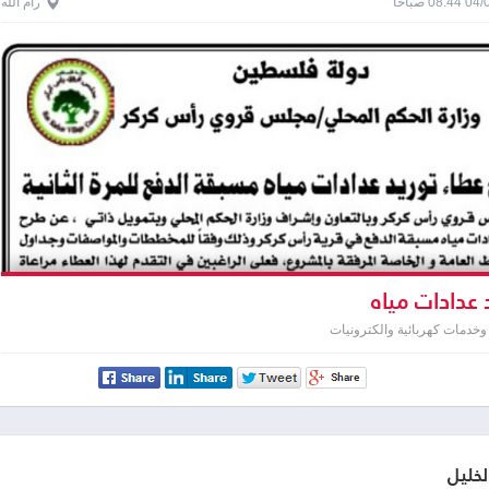
0 صباحاً
رام الله
 عدادات مياه
خدمات كهربائية والكترونيات
لخليل