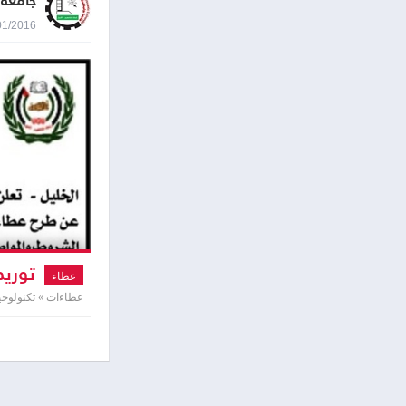
جامعة
04/01/2016 8:42
توريد
عطاء
عطاءات » تكنولوجي