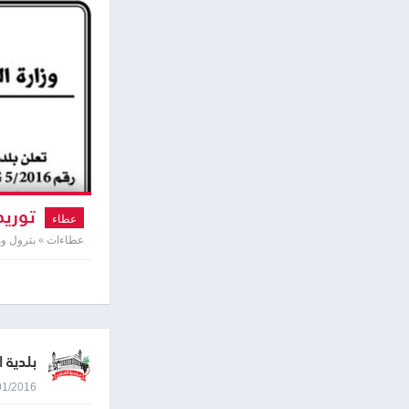
توريد
عطاء
عطاءات » بترول و
بلدية ا
04/01/2016 8:44