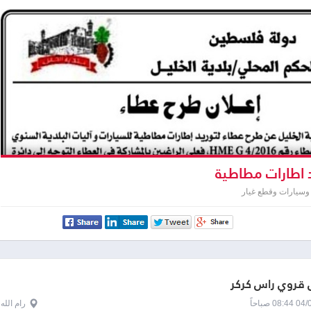
 اطارات مطاطية
وسيارات وقطع غيار
قروي رأس كركر
0 صباحاً
رام الله