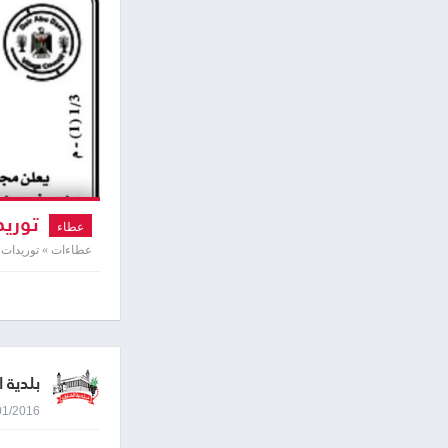
توريد
عطاء
عطاءات » توريدات و
بلدية ا
04/01/2016 8:45