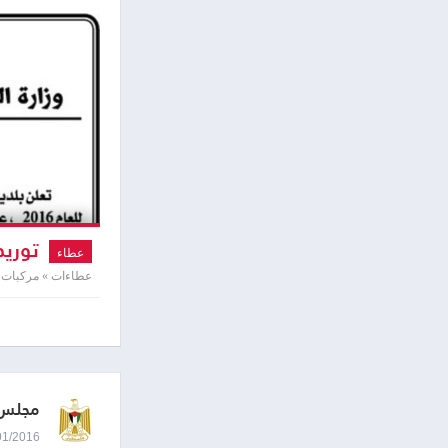
توريد
عطاء
عطاءات » مركبات 
مجلس 
04/01/2016 8:44