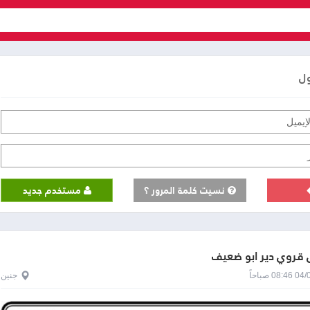
ول
نسيت كلمة المرور ؟
مستخدم جديد
قروي دير ابو ضعيف
0 صباحاً
جنين