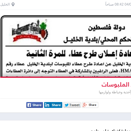
0 صباحاً
الخليل
الملبوسات
حذية وخياطة ولوازمها