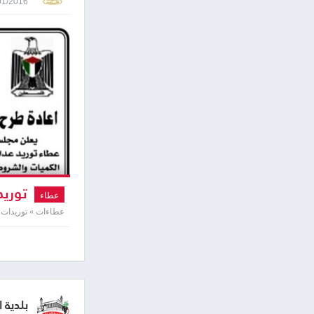
04/01/2016 8:44
توريد
عطاء
عطاءات » توريدات و
بلدية ا