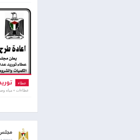
توريد
عطاء
عطاءات » مياه و
مجلس 