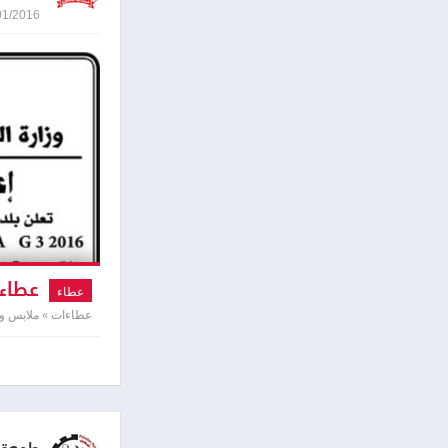
04/01/2016 8:42
عطاء 
عطاء
عطاءات » ملابس وأ