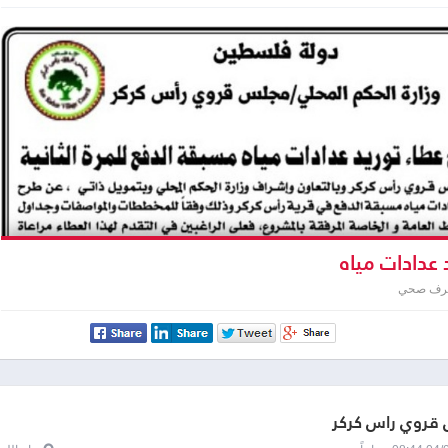
 عدادات مياه
صرف صحي
قروي رأس كركر