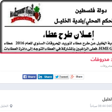
 محروقات
محروقات
لخليل
0 صباحاً
الخليل