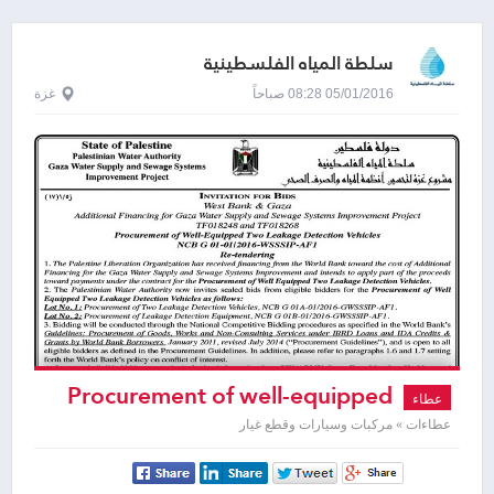
سلطة المياه الفلسطينية
05/01/2016 08:28 صباحاً
غزة
Procurement of well-equipped
عطاء
two leakage Detection Vehicles
عطاءات » مركبات وسيارات وقطع غيار