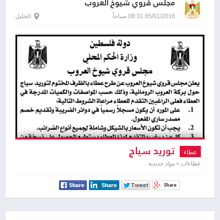
مجلس قروي شيوخ العروب
05/01/2016 08:31 صباحاً
الخليل
توريد سياج
عطاء
عطاءات » مواد حديدية