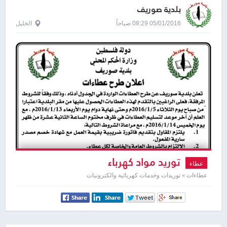
بلدية صوريف
05/01/2016 08:29 صباحاً
الخليل
توريد مواد كهرباء
عطاء
عطاءات » توريدات وخدمات كهربائية والكترونيات