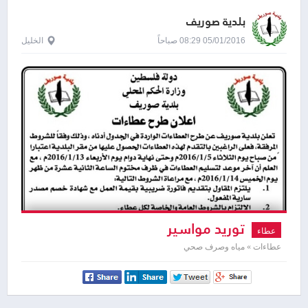
بلدية صوريف
05/01/2016 08:29 صباحاً
الخليل
توريد مواسير
عطاء
عطاءات » مياه وصرف صحي