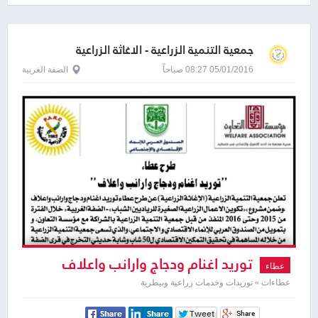
جمعية التنمية الزراعية - الاغاثة الزراعية
الفلسطينية - بارك
05/01/2016 08:27 صباحاً
الضفة الغربية
توريد اغنام ودجاج وارانب واعلاف
عطاء
عطاءات » توريدات وخدمات زراعية وبيطرية