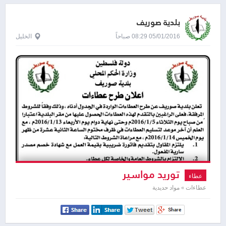
بلدية صوريف
05/01/2016 08:29 صباحاً
الخليل
توريد مواسير
عطاء
عطاءات » مواد حديدية