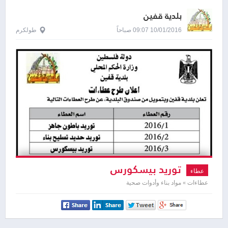
بلدية قفين
10/01/2016 09:07 صباحاً
طولكرم
توريد بيسكورس
عطاء
عطاءات » مواد بناء وأدوات صحية