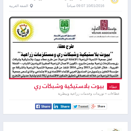
الفلسطينية - بارك
10/01/2016 09:07 صباحاً
الضفة الغربية
بيوت بلاستيكية وشبكات ري
عطاء
عطاءات » توريدات وخدمات زراعية وبيطرية