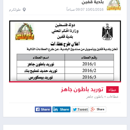
بلدية قفين
10/01/2016 09:07 صباحاً
طولكرم
توريد باطون جاهز
عطاء
عطاءات » باطون جاهز