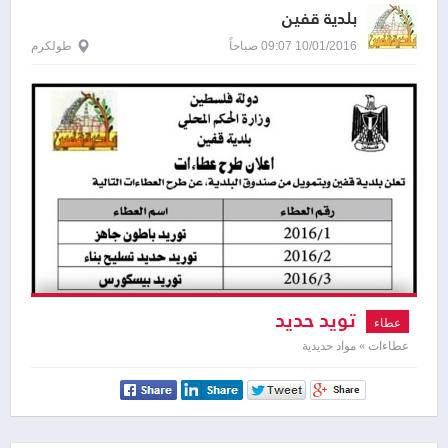
بلدية قفين
10/01/2016 09:07 صباحاً
طولكرم
تويد حديد
عطاء
عطاءات » مواد حديدية