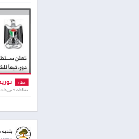
توريد
عطاء
عطاءات » توريدات و
بلدية 