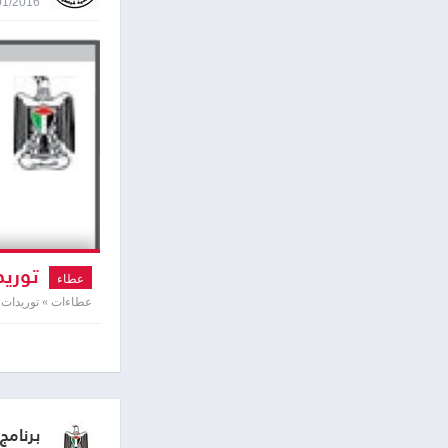
11/01/2016 9:11
توريد
عطاء
عطاءات » توريدات و
برنام