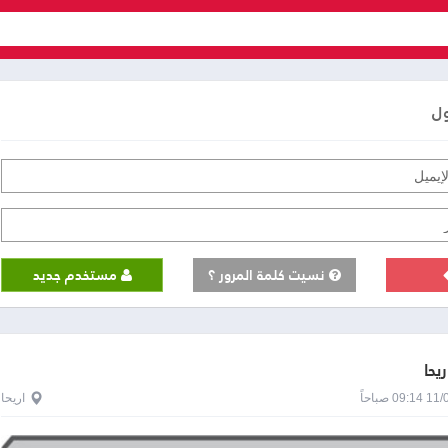
ول
نسيت كلمة المرور ؟
مستخدم جديد
ريحا
0 صباحاً
اريحا