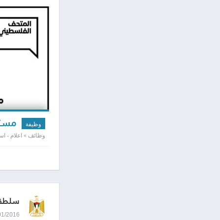
مستش
وظيفة
وظائف » اعلام - ا
سلطة 
11/01/2016 9:11