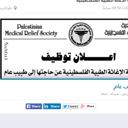
الاغاثة الطبية الفلسطينية
0 صباحاً
طولكرم
 عام
يض - صيدله - صحة