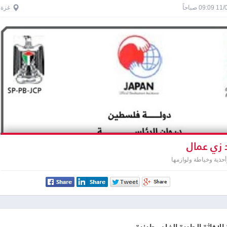
0 صباحاً
غزة
 زي عمال
حذية وخياطة ولوازمها