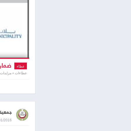
ضمان 
عطاء
عطاءات » مزايدات
جمعية ا
11/01/2016 9:13