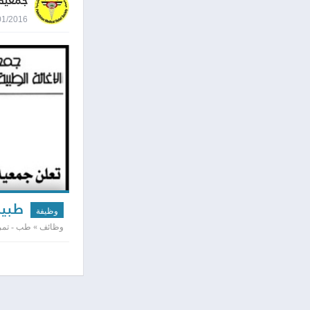
جمعية 
11/01/2016 8:59
طبيب
وظيفة
وظائف » طب - تمر