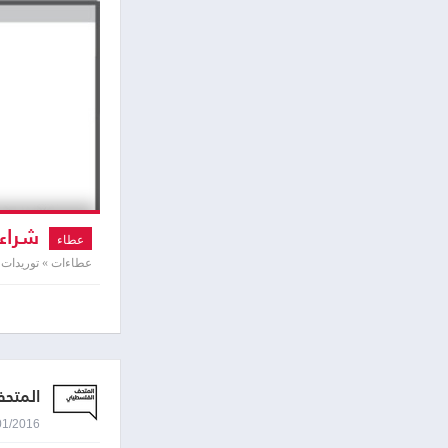
شراء 
عطاء
عطاءات » توريدات و
المتح
11/01/2016 9:12