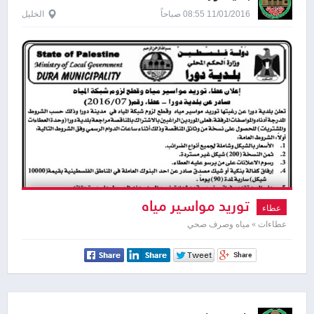
11/01/2016 08:55 صباحاً
الخليل
توريد مواسير مياه
عطاء
عطاءات » مياه وصرف صحي