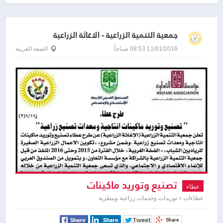
جمعية التنمية الزراعية - الاغاثة الزراعية
الفلسطينية - بارك
11/01/2016 08:53 صباحاً
الضفة الغربية
تصنيع وتوريد ماكينات
عطاء
عطاءات » توريدات وخدمات زراعية وبيطرية