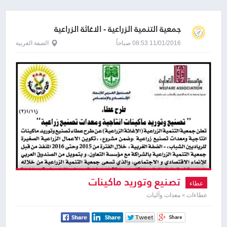
جمعية التنمية الزراعية - الاغاثة الزراعية
الفلسطينية - بارك
11/01/2016 08:53 صباحاً
الضفة الغربية
تصنيع وتوريد ماكينات
عطاء
عطاءات » معدات وآليات