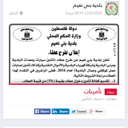
بلدية بني نعيم
11/01/2016 08:54 صباحاً
الخليل
تأمينات
عطاء
عطاءات » خدمات التأمين