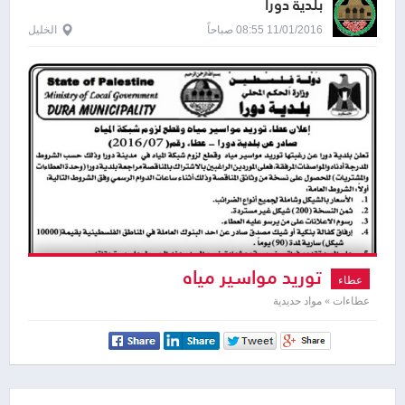
بلدية دورا
11/01/2016 08:55 صباحاً
الخليل
توريد مواسير مياه
عطاء
عطاءات » مواد حديدية