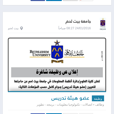
جامعة بيت لحم
24/01/2016 08:27 صباحاً
بيت لحم
عضو هيئة تدريس
وظيفة
وظائف » اتصالات - تكنولوجيا معلومات - برمجه - تطوير