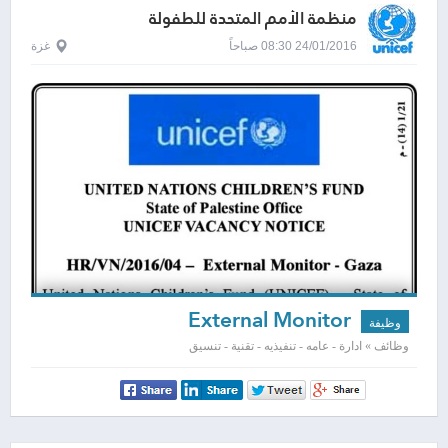
منظمة الأمم المتحدة للطفولة
24/01/2016 08:30 صباحاً
غزة
External Monitor
وظيفة
وظائف » ادارة - عامه - تنفيذيه - تقنية - تنسيق