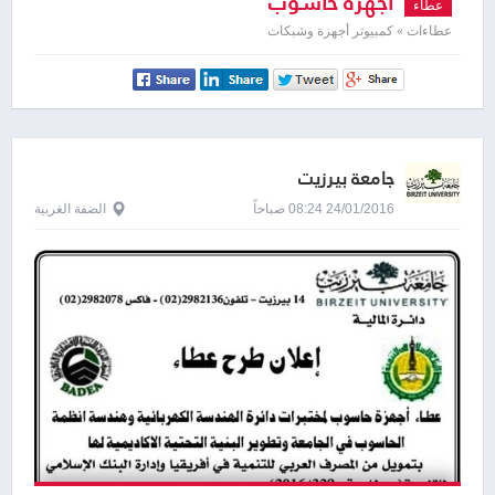
اجهزة حاسوب
عطاء
عطاءات » كمبيوتر أجهزة وشبكات
جامعة بيرزيت
24/01/2016 08:24 صباحاً
الضفة الغربية