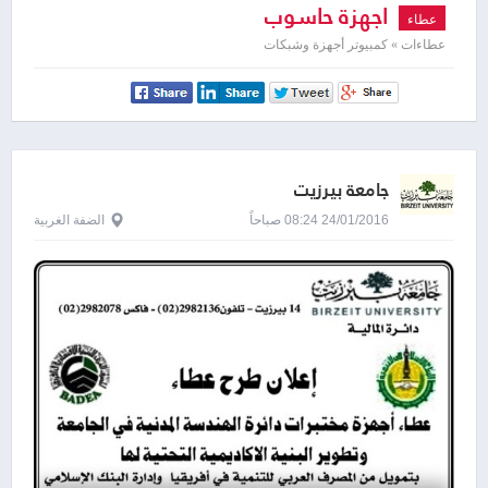
اجهزة حاسوب
عطاء
عطاءات » كمبيوتر أجهزة وشبكات
جامعة بيرزيت
24/01/2016 08:24 صباحاً
الضفة الغربية