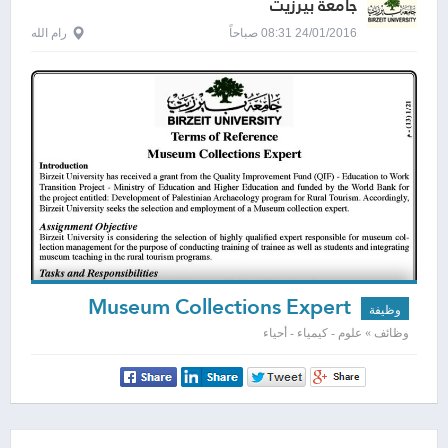
جامعة بيرزيت
24/01/2016 08:31 صباحاً
رام الله
Museum Collections Expert
وظيفة
وظائف » علوم - كيمياء - أحياء