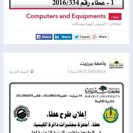
Computers and Equipments
عطاء
عطاءات » كمبيوتر أجهزة وشبكات
جامعة بيرزيت
24/01/2016 08:22 صباحاً
الضفة الغربية