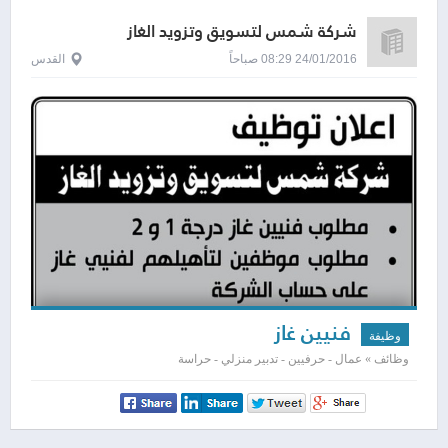
شركة شمس لتسويق وتزويد الغاز
24/01/2016 08:29 صباحاً
القدس
فنيين غاز
وظيفة
وظائف » عمال - حرفيين - تدبير منزلي - حراسة