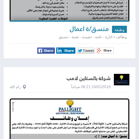
منسق/ة اعمال
وظيفة
وظائف » ادارة - عامه - تنفيذيه - تقنية - تنسيق
شركة بالستاين لامب
24/01/2016 08:21 صباحاً
رام الله