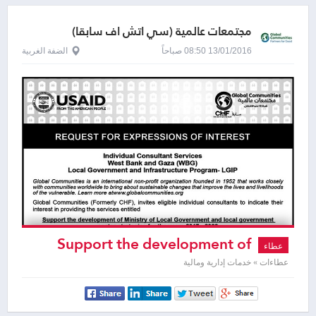
مجتمعات عالمية (سي اتش اف سابقا)
13/01/2016 08:50 صباحاً
الضفة الغربية
Support the development of
عطاء
Ministry of Local Government
عطاءات » خدمات إدارية ومالية