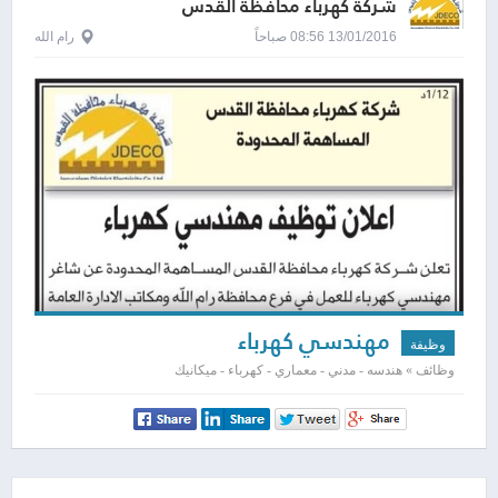
شركة كهرباء محافظة القدس
13/01/2016 08:56 صباحاً
رام الله
مهندسي كهرباء
وظيفة
وظائف » هندسه - مدني - معماري - كهرباء - ميكانيك