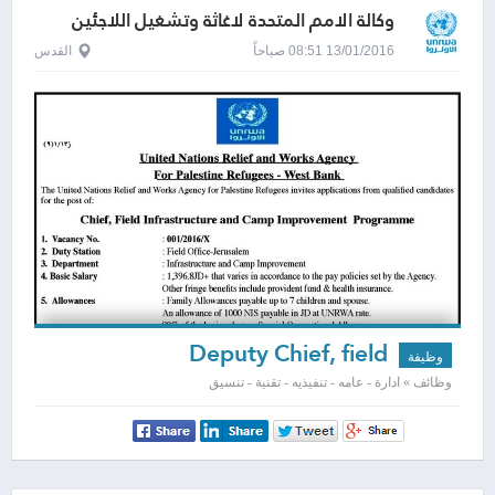
وكالة الامم المتحدة لاغاثة وتشغيل اللاجئين
الفلسطينيين - الاونروا
13/01/2016 08:51 صباحاً
القدس
Deputy Chief, field
وظيفة
Infrastructure and Camp
وظائف » ادارة - عامه - تنفيذيه - تقنية - تنسيق