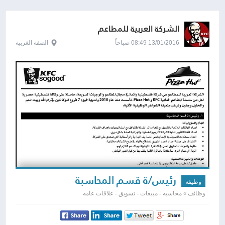
الشركة العربية للمطاعم
13/01/2016 08:49 صباحاً
الضفة الغربية
رئيس/ة قسم المحاسبة
وظيفة
وظائف » محاسبه - مبيعات - تسويق - علاقات عامه