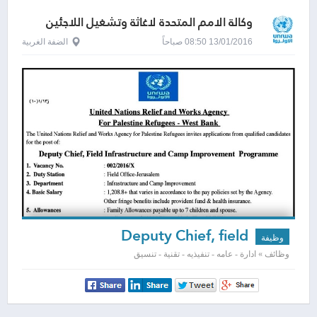
وكالة الامم المتحدة لاغاثة وتشغيل اللاجئين
الفلسطينيين - الاونروا
13/01/2016 08:50 صباحاً
الضفة الغربية
Deputy Chief, field
وظيفة
Infrastructure and Camp
وظائف » ادارة - عامه - تنفيذيه - تقنية - تنسيق