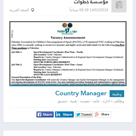
مؤسسة خطوات
14/02/2016 08:39 صباحاً
الضفة الغربية
Country Manager
وظيفة
وظائف » ادارة - عامه - تنفيذيه - تقنية - تنسيق