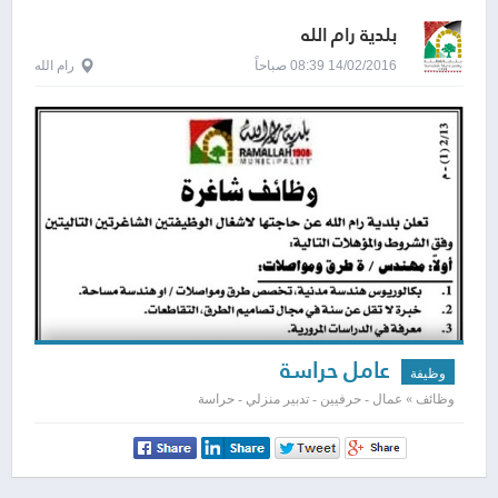
بلدية رام الله
14/02/2016 08:39 صباحاً
رام الله
عامل حراسة
وظيفة
وظائف » عمال - حرفيين - تدبير منزلي - حراسة