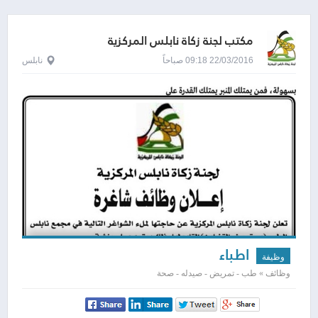
مكتب لجنة زكاة نابلس المركزية
22/03/2016 09:18 صباحاً
نابلس
اطباء
وظيفة
وظائف » طب - تمريض - صيدله - صحة