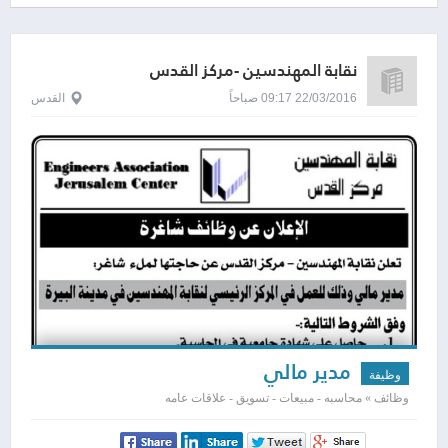
نقابة المهندسين -مركز القدس
22/03/2016 09:17 صباحاً
القدس
مدير مالي
وظيفة
وظائف » محاسبه - مبيعات - تسويق - علاقات عامه