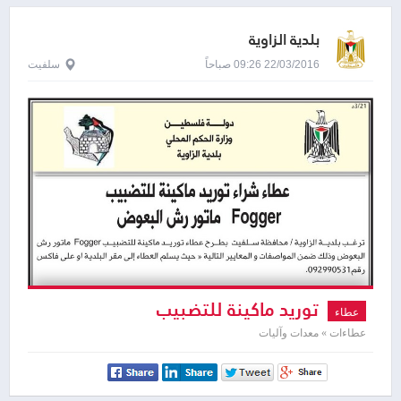
بلدية الزاوية
22/03/2016 09:26 صباحاً
سلفيت
توريد ماكينة للتضبيب
عطاء
عطاءات » معدات وآليات