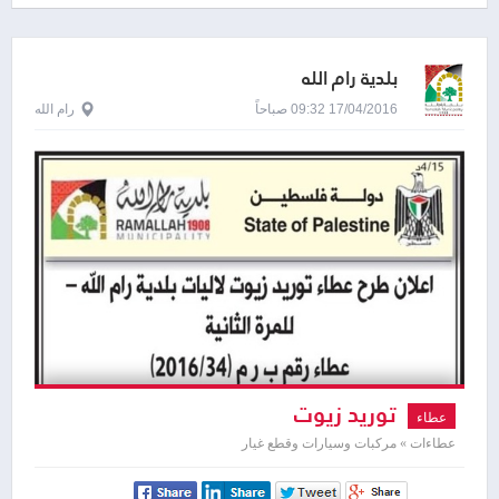
بلدية رام الله
17/04/2016 09:32 صباحاً
رام الله
توريد زيوت
عطاء
عطاءات » مركبات وسيارات وقطع غيار