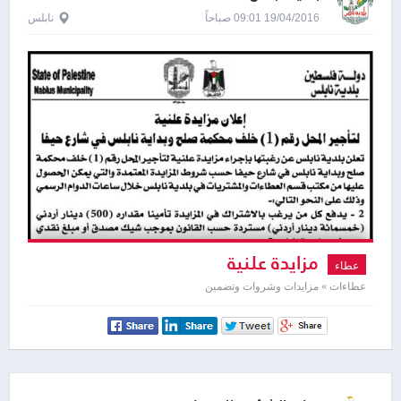
19/04/2016 09:01 صباحاً
نابلس
مزايدة علنية
عطاء
عطاءات » مزايدات وشروات وتضمين