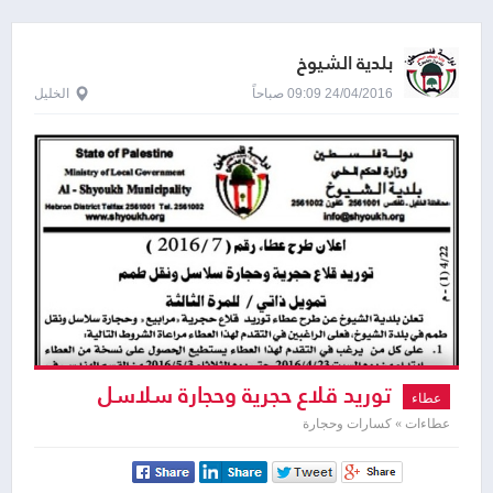
بلدية الشيوخ
24/04/2016 09:09 صباحاً
الخليل
توريد قلاع حجرية وحجارة سلاسل
عطاء
ونقل طمم
عطاءات » كسارات وحجارة