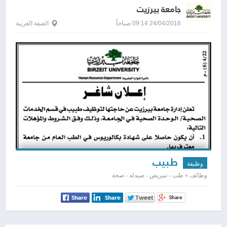
جامعة بيرزيت
24/04/2016 09:14 صباحاً
الضفة الغربية
طبيب
وظيفة
وظائف » طب - تمريض - صيدله - صحة