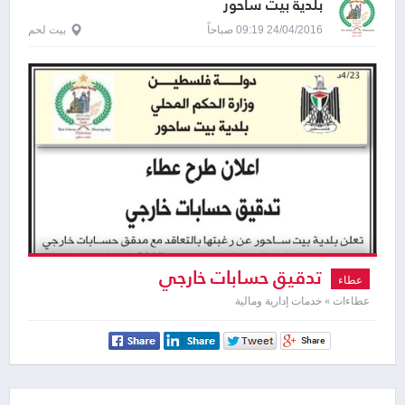
بلدية بيت ساحور
24/04/2016 09:19 صباحاً
بيت لحم
تدقيق حسابات خارجي
عطاء
عطاءات » خدمات إدارية ومالية