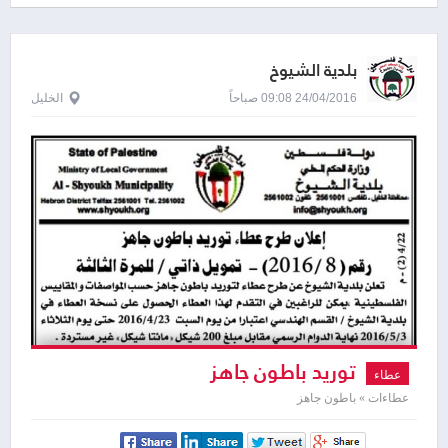
بلدية الشيوخ
24/04/2016 09:08 صباحاً
الخليل
توريد باطون جاهز
عطاء
عطاءات » باطون جاهز