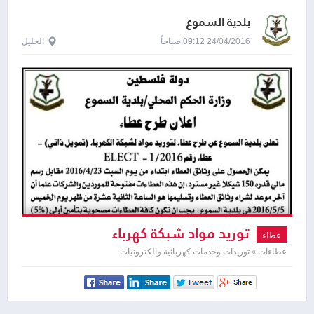
بلدية السموع
24/04/2016 09:12 صباحاً
الخليل
توريد مواد شبكة كهرباء
عطاء
عطاءات » توريدات وخدمات كهربائية والكترونيات