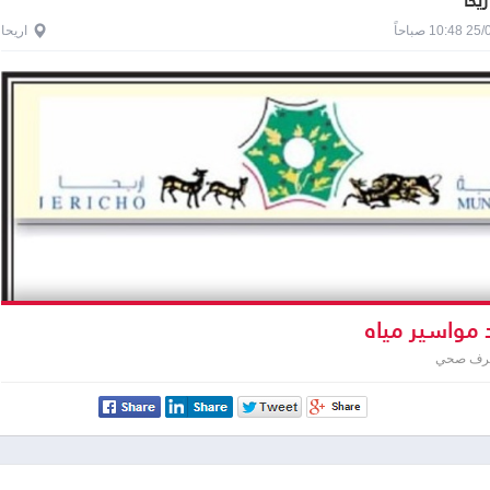
ريحا
1 صباحاً
اريحا
 مواسير مياه
صرف صحي