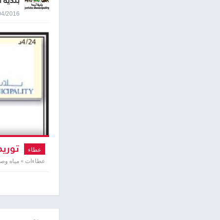
بلدية ا
25/04/2016 0:48
توريد
عطاء
عطاءات » مياه و