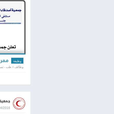
ممرض 
وظيفة
وظائف » طب - تمر
جمعية 
26/04/2016 8:13