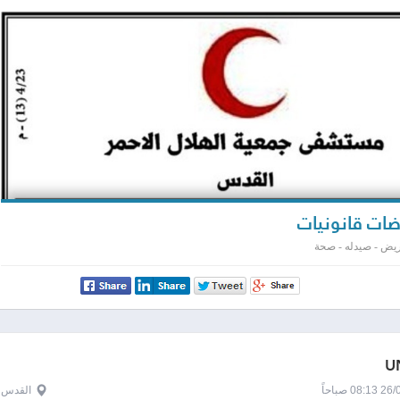
ات قانونيات
يض - صيدله - صحة
U
0 صباحاً
القدس