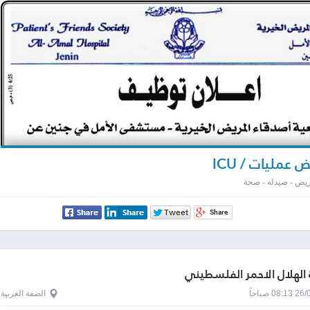
عمليات / ICU
يض - صيدله - صحة
الهلال الاحمر الفلسطيني
0 صباحاً
الضفة الغربية