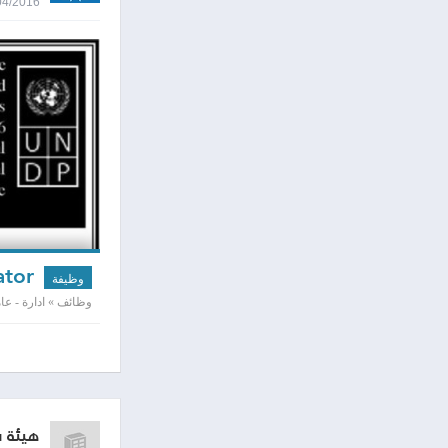
26/04/2016 8:12
Legal Aid & Human Rights Coordinator
وظيفة
وظائف » ادارة - عامه
هيئة 