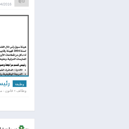
26/04/2016 8:08
رئيس
وظيفة
وظائف » قانون - مح