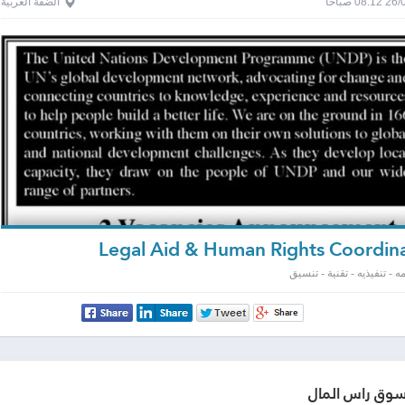
0 صباحاً
الضفة الغربية
 - تنفيذيه - تقنية - تنسيق
سوق رأس المال