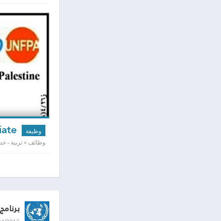
Gender Program Associate
وظيفة
وظائف » تربية - خد
برنامج