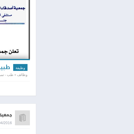
طبيب
وظيفة
وظائف » طب - تمر
جمعية 
26/04/2016 8:15