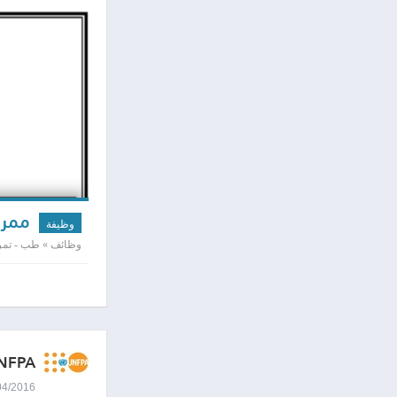
ممرض
وظيفة
وظائف » طب - تمر
NFPA
26/04/2016 8:13