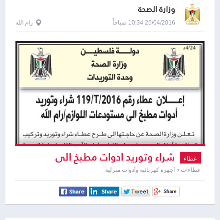
وزارة الصحة
25/04/2016 10:34 صباحاً
رام الله
شراء وتوريد ادوات مطبخ الى
عطاء
مستودعات اللوازم
عطاءات » أجهزة كهربائية وأدوات منزلية