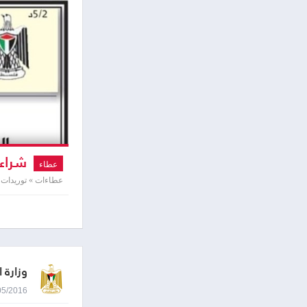
شراء 
عطاء
عطاءات » توريدات 
وزارة ا
03/05/2016 0:08