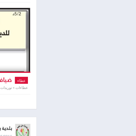
ضيافة
عطاء
عطاءات » توريدات ت
بلدية 