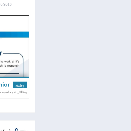
03/05/2016 0:03
Internal Audit senior
وظيفة
وظائف » محاسبه - 