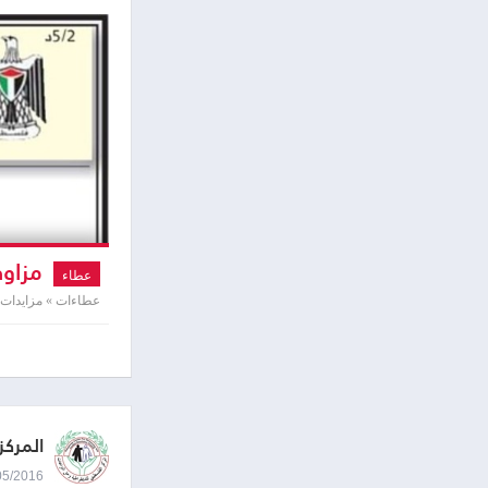
مزاود
عطاء
عطاءات » مزايدات
المركز
03/05/2016 0:07