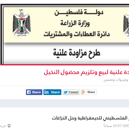
ة علنية لبيع وتلزيم محضول النخيل
 وشروات وتضمين
 الفلسطيني للديمقراطية وحل النزاعات
1 صباحاً
غزة