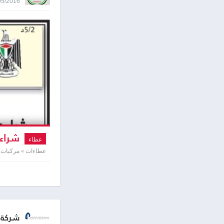
03/05/2016 0:06
شراء 
عطاء
عطاءات » مركبات 
شركة 