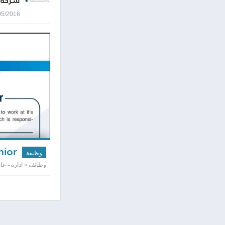
شركة 
03/05/2016 0:03
Internal Audit senior
وظيفة
وظائف » ادارة - عامه