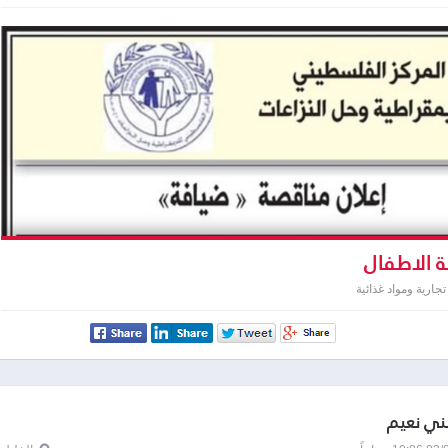
 الاطفال
جارية ومواد غذائية
بني نعيم