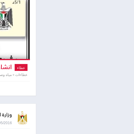
انشاء 
عطاء
عطاءات » مياه و
وزارة ا
03/05/2016 0:12