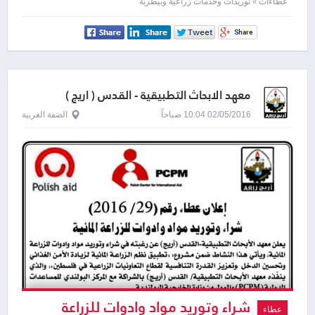
المائية
عطاءات » توريدات وخدمات زراعية وبيطرية
معهد الابحاث التطبيقية - القدس ( اريج )
02/05/2016 10:04 صباحاً
الضفة الغربية
شراء وتوريد مواد وادوات للزراعة
عطاء