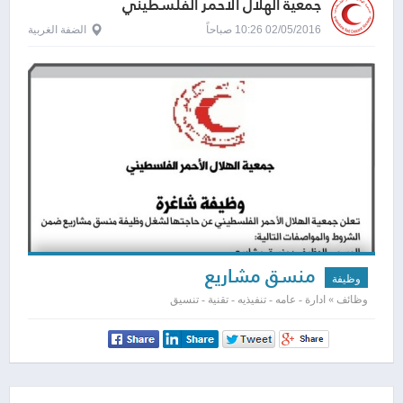
جمعية الهلال الاحمر الفلسطيني
02/05/2016 10:26 صباحاً
الضفة الغربية
منسق مشاريع
وظيفة
وظائف » ادارة - عامه - تنفيذيه - تقنية - تنسيق