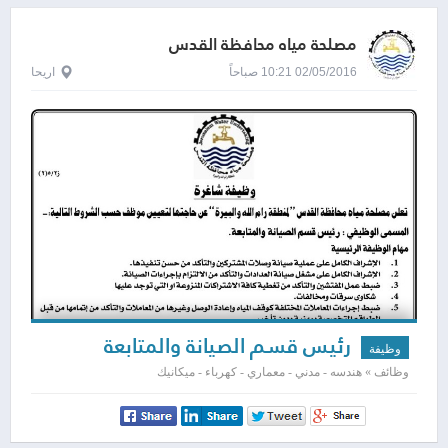
مصلحة مياه محافظة القدس
02/05/2016 10:21 صباحاً
اريحا
رئيس قسم الصيانة والمتابعة
وظيفة
وظائف » هندسه - مدني - معماري - كهرباء - ميكانيك