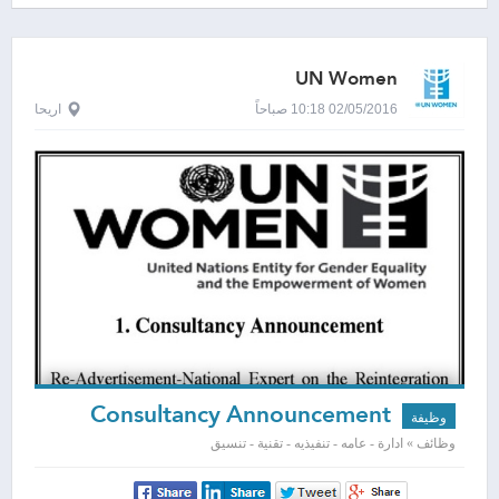
UN Women
02/05/2016 10:18 صباحاً
اريحا
Consultancy Announcement
وظيفة
وظائف » ادارة - عامه - تنفيذيه - تقنية - تنسيق