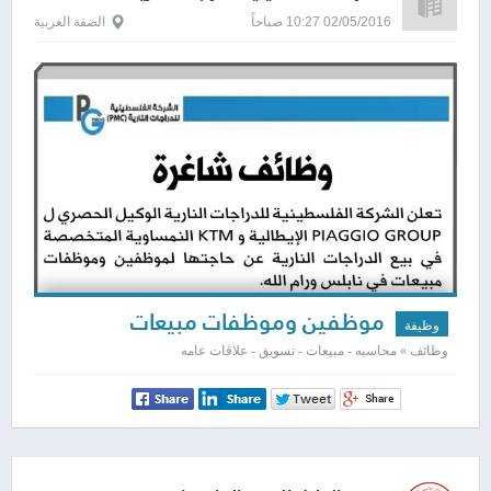
02/05/2016 10:27 صباحاً
الضفة الغربية
موظفين وموظفات مبيعات
وظيفة
وظائف » محاسبه - مبيعات - تسويق - علاقات عامه