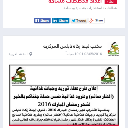
اعداد مخططات مساحة
عطاء
عطاءات » استشارات هندسية ومساحة
مكتب لجنة زكاة نابلس المركزية
02/05/2016 10:01 صباحاً
الضفة الغربية