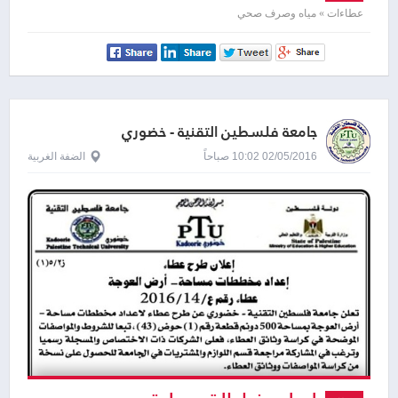
المائية
عطاءات » مياه وصرف صحي
جامعة فلسطين التقنية - خضوري
02/05/2016 10:02 صباحاً
الضفة الغربية