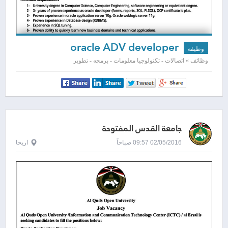
oracle ADV developer
وظيفة
وظائف » اتصالات - تكنولوجيا معلومات - برمجه - تطوير
جامعة القدس المفتوحة
02/05/2016 09:57 صباحاً
اريحا